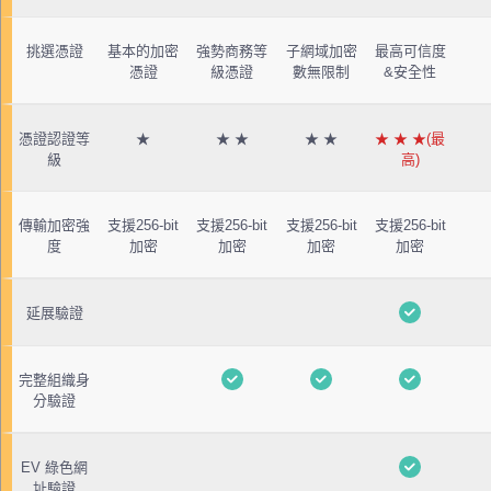
挑選憑證
基本的加密
強勢商務等
子網域加密
最高可信度
憑證
級憑證
數無限制
&安全性
憑證認證等
★
★ ★
★ ★
★ ★ ★(最
級
高)
傳輸加密強
支援256-bit
支援256-bit
支援256-bit
支援256-bit
度
加密
加密
加密
加密
延展驗證
完整組織身
分驗證
EV 綠色網
址驗證