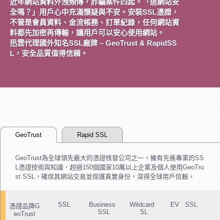
近年網站資料外洩頻傳，詐騙案件四起。「這網站安
全嗎？」用戶心中充滿懷疑與不安。安裝SSL憑證，
不管是會員資料、金流帳務、訂單紀錄，任何網站資
料都先加密再傳輸，讓用戶可以安心使用網站。
迅雲代理國外知名SSL廠牌 – GeoTrust & RapidSS
L，安全品質值得信賴。
GeoTrust
Rapid SSL
GeoTrust為全球領先最大的憑證核發公司之一，擁有先進專業的SS
L憑證技術與知識，超過150個國家10萬以上企業及個人使用GeoTru
st SSL，確保其網站交易並保護真實身份，深得全球用戶信賴。
SSL
Business
Wildcard
EV SSL
憑證品牌G
SSL
SL
eoTrust