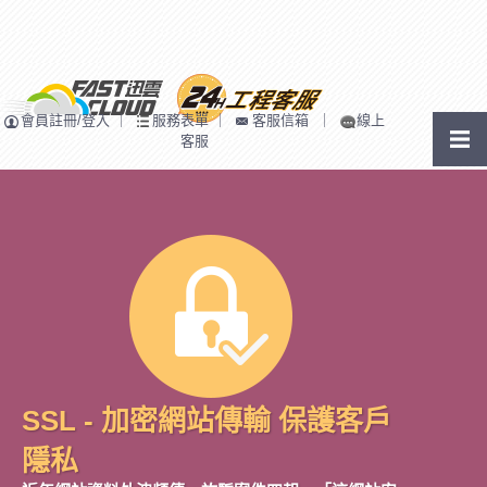
會員註冊/登入
｜
服務表單
｜
客服信箱
｜
線上
客服
SSL - 加密網站傳輸 保護客戶
隱私