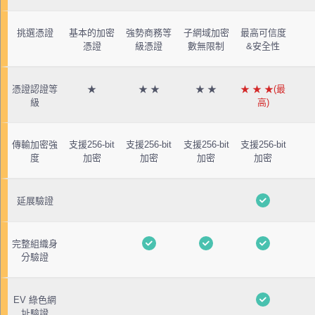
挑選憑證
基本的加密
強勢商務等
子網域加密
最高可信度
憑證
級憑證
數無限制
&安全性
憑證認證等
★
★ ★
★ ★
★ ★ ★(最
級
高)
傳輸加密強
支援256-bit
支援256-bit
支援256-bit
支援256-bit
度
加密
加密
加密
加密
延展驗證
完整組織身
分驗證
EV 綠色網
址驗證