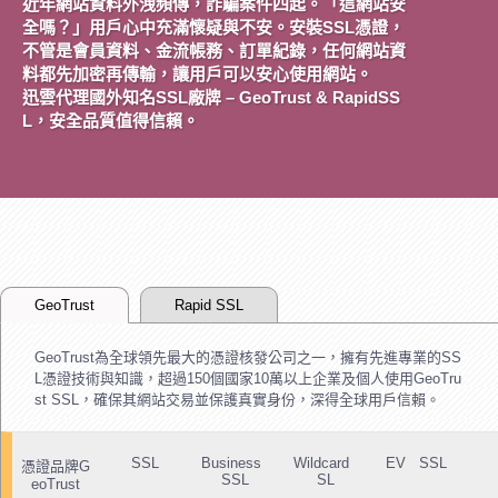
近年網站資料外洩頻傳，詐騙案件四起。「這網站安
全嗎？」用戶心中充滿懷疑與不安。安裝SSL憑證，
不管是會員資料、金流帳務、訂單紀錄，任何網站資
料都先加密再傳輸，讓用戶可以安心使用網站。
迅雲代理國外知名SSL廠牌 – GeoTrust & RapidSS
L，安全品質值得信賴。
GeoTrust
Rapid SSL
GeoTrust為全球領先最大的憑證核發公司之一，擁有先進專業的SS
L憑證技術與知識，超過150個國家10萬以上企業及個人使用GeoTru
st SSL，確保其網站交易並保護真實身份，深得全球用戶信賴。
SSL
Business
Wildcard
EV SSL
憑證品牌G
SSL
SL
eoTrust