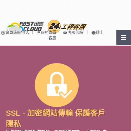
會員註冊/登入
｜
服務表單
｜
客服信箱
｜
線上
客服
SSL - 加密網站傳輸 保護客戶
隱私