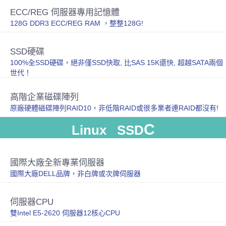
ECC/REG 伺服器專用記憶體
128G DDR3 ECC/REG RAM ，整整128G!
SSD硬碟
100%全SSD硬碟，絕非僅SSD快取, 比SAS 15K還快, 超越SATA兩個
世代！
高階企業磁碟陣列
原廠硬體磁碟陣列RAID10，非低階RAID或很多業者連RAID都沒有!
C
Linux SSD
國際大廠全新專業伺服器
國際大廠DELL品牌，非白牌或次牌伺服器
伺服器CPU
雙Intel E5-2620 伺服器12核心CPU