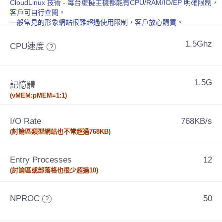
CloudLinux 技術 - 每台虛擬主機都能有CPU/RAM/IO/EP 明確限制，
客戶可自行查閱。
一般常見的形象網站很難超過使用限制，客戶放心購買。
1.5Ghz
CPU速度
?
1.5G
記憶體
(vMEM:pMEM=1:1)
I/O Rate
768KB/s
(討論區類型網站也不常超過768KB)
Entry Processes
12
(討論區或部落格也很少超過10)
NPROC
50
?