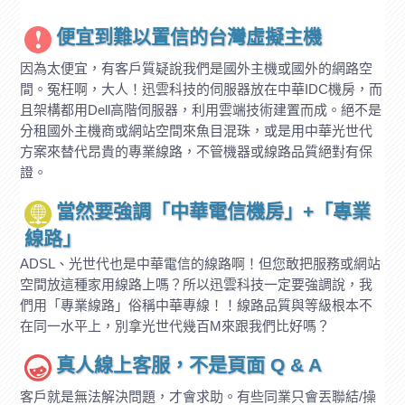
便宜到難以置信的台灣虛擬主機
因為太便宜，有客戶質疑說我們是國外主機或國外的網路空
間。冤枉啊，大人！迅雲科技的伺服器放在中華IDC機房，而
且架構都用Dell高階伺服器，利用雲端技術建置而成。絕不是
分租國外主機商或網站空間來魚目混珠，或是用中華光世代
方案來替代昂貴的專業線路，不管機器或線路品質絕對有保
證。
當然要強調「中華電信機房」+「專業
線路」
ADSL、光世代也是中華電信的線路啊！但您敢把服務或網站
空間放這種家用線路上嗎？所以迅雲科技一定要強調說，我
們用「專業線路」俗稱中華專線！！線路品質與等級根本不
在同一水平上，別拿光世代幾百M來跟我們比好嗎？
真人線上客服，不是頁面 Q & A
客戶就是無法解決問題，才會求助。有些同業只會丟聯結/操