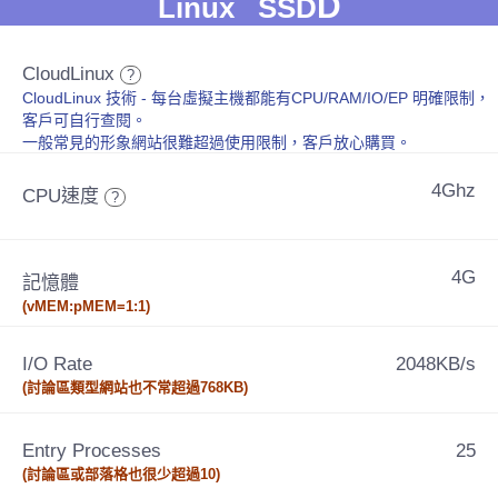
D
Linux SSD
CloudLinux
?
CloudLinux 技術 - 每台虛擬主機都能有CPU/RAM/IO/EP 明確限制，
客戶可自行查閱。
一般常見的形象網站很難超過使用限制，客戶放心購買。
4Ghz
CPU速度
?
4G
記憶體
(vMEM:pMEM=1:1)
I/O Rate
2048KB/s
(討論區類型網站也不常超過768KB)
Entry Processes
25
(討論區或部落格也很少超過10)