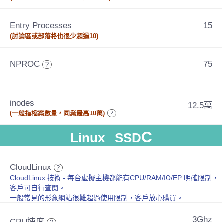
Entry Processes
15
(討論區或部落格也很少超過10)
NPROC
75
?
inodes
12.5萬
(一般指檔案數量，同業最高10萬)
?
C
Linux SSD
CloudLinux
?
CloudLinux 技術 - 每台虛擬主機都能有CPU/RAM/IO/EP 明確限制，
客戶可自行查閱。
一般常見的形象網站很難超過使用限制，客戶放心購買。
3Ghz
CPU速度