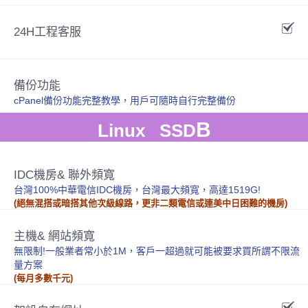
24H工程客服
備份功能
cPanel備份功能完整教學，用戶可隨時自行完整備份
B
Linux SSD
IDC機房& 聯外頻寬
台灣100%中華電信IDC機房，台灣最大頻寬，高達1519G!
(絕無混搭或暗搭其他次級線路，更非二類電信或連美中日困難的機房)
主機& 網站頻寬
無限制!一般業者常小於1M，客戶一超過就可能被要求買所謂不限流
量方案
(每月多數千元)