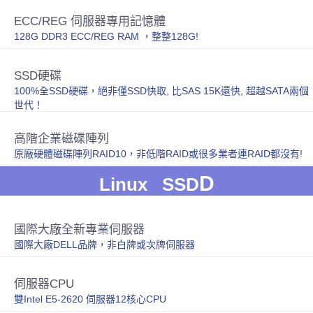
ECC/REG 伺服器專用記憶體
128G DDR3 ECC/REG RAM ，整整128G!
SSD硬碟
100%全SSD硬碟，絕非僅SSD快取, 比SAS 15K還快, 超越SATA兩個
世代！
高階企業磁碟陣列
原廠硬體磁碟陣列RAID10，非低階RAID或很多業者連RAID都沒有!
D
Linux SSD
國際大廠全新專業伺服器
國際大廠DELL品牌，非白牌或次牌伺服器
伺服器CPU
雙Intel E5-2620 伺服器12核心CPU