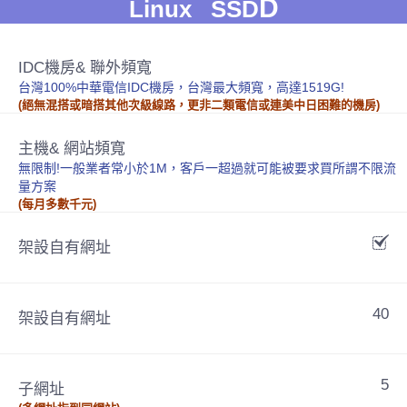
D
Linux SSD
IDC機房& 聯外頻寬
台灣100%中華電信IDC機房，台灣最大頻寬，高達1519G!
(絕無混搭或暗搭其他次級線路，更非二類電信或連美中日困難的機房)
主機& 網站頻寬
無限制!一般業者常小於1M，客戶一超過就可能被要求買所謂不限流
量方案
(每月多數千元)
架設自有網址
40
架設自有網址
5
子網址