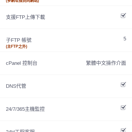
(多網址指到同網站)
支援FTP上傳下載
5
子FTP 帳號
(主FTP之外)
cPanel 控制台
繁體中文操作介面
DNS代管
24/7/365主機監控