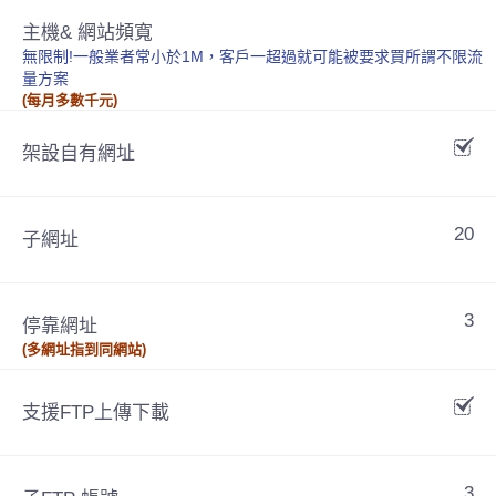
主機& 網站頻寬
無限制!一般業者常小於1M，客戶一超過就可能被要求買所謂不限流
量方案
(每月多數千元)
架設自有網址
20
子網址
3
停靠網址
(多網址指到同網站)
支援FTP上傳下載
3