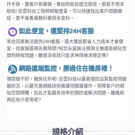
作手冊，要客戶照著做，看說明就知道怎麼改，那就不用求
助啦! 迅雲科技工程師經驗豐富，可以快速找出客戶問題癥
結，更不會看著教科書照本宣科。
如此便宜，還堅持24H客服
某些同業無法提供24H客服，還大聲說節省人力成本才會便
宜，找客服還得先看時間?但您永遠無法預測主機或是網站空
間何時有問題，難道深夜就只能求神拜佛求穩定嗎?
網路遠端監控，勝過住在機房裡！
環控做不好，機房住到老! 迅雲科技以最高環控品質監控伺服
器狀況，以最先進網路技術維護伺服器運作，保障客戶的網
站空間順暢，如此才能最有效率的預防或解決問題，離機房
再近有什麼用呢?
規格介紹