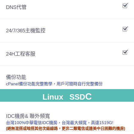
DNS代管
24/7/365主機監控
24H工程客服
備份功能
cPanel備份功能完整教學，用戶可隨時自行完整備份
C
Linux SSD
IDC機房& 聯外頻寬
台灣100%中華電信IDC機房，台灣最大頻寬，高達1519G!
(絕無混搭或暗搭其他次級線路，更非二類電信或連美中日困難的機房)