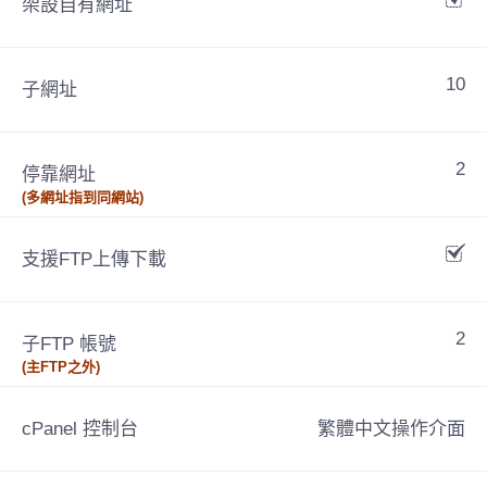
架設自有網址
10
子網址
2
停靠網址
(多網址指到同網站)
支援FTP上傳下載
2
子FTP 帳號
(主FTP之外)
cPanel 控制台
繁體中文操作介面