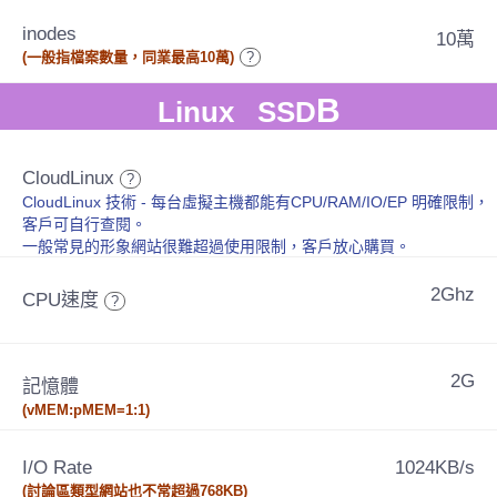
inodes
10萬
(一般指檔案數量，同業最高10萬)
?
B
Linux SSD
CloudLinux
?
CloudLinux 技術 - 每台虛擬主機都能有CPU/RAM/IO/EP 明確限制，
客戶可自行查閱。
一般常見的形象網站很難超過使用限制，客戶放心購買。
2Ghz
CPU速度
?
2G
記憶體
(vMEM:pMEM=1:1)
I/O Rate
1024KB/s
(討論區類型網站也不常超過768KB)