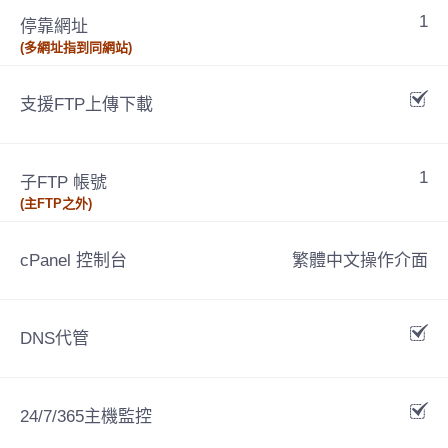
1
停靠網址
(多網址指到同網站)
支援FTP上傳下載
1
子FTP 帳號
(主FTP之外)
cPanel 控制台
繁體中文操作介面
DNS代管
24/7/365主機監控