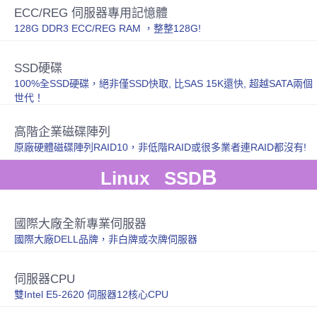
ECC/REG 伺服器專用記憶體
128G DDR3 ECC/REG RAM ，整整128G!
SSD硬碟
100%全SSD硬碟，絕非僅SSD快取, 比SAS 15K還快, 超越SATA兩個
世代！
高階企業磁碟陣列
原廠硬體磁碟陣列RAID10，非低階RAID或很多業者連RAID都沒有!
B
Linux SSD
國際大廠全新專業伺服器
國際大廠DELL品牌，非白牌或次牌伺服器
伺服器CPU
雙Intel E5-2620 伺服器12核心CPU