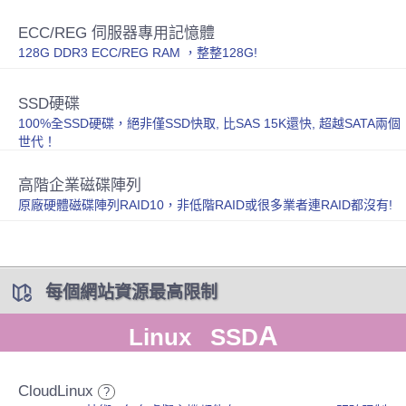
ECC/REG 伺服器專用記憶體
128G DDR3 ECC/REG RAM ，整整128G!
SSD硬碟
100%全SSD硬碟，絕非僅SSD快取, 比SAS 15K還快, 超越SATA兩個
世代！
高階企業磁碟陣列
原廠硬體磁碟陣列RAID10，非低階RAID或很多業者連RAID都沒有!
每個網站資源最高限制
A
Linux SSD
CloudLinux
?