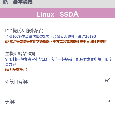
基本規格
A
Linux SSD
IDC機房& 聯外頻寬
台灣100%中華電信IDC機房，台灣最大頻寬，高達1519G!
(絕無混搭或暗搭其他次級線路，更非二類電信或連美中日困難的機房)
主機& 網站頻寬
無限制!一般業者常小於1M，客戶一超過就可能被要求買所謂不限流
量方案
(每月多數千元)
架設自有網址
5
子網址