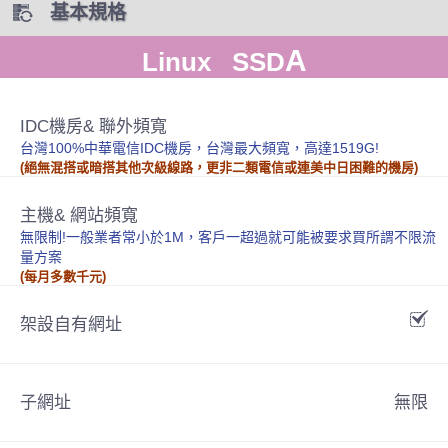
基本規格
A
Linux SSD
IDC機房& 聯外頻寬
台灣100%中華電信IDC機房，台灣最大頻寬，高達1519G!
(絕無混搭或暗搭其他次級線路，更非二類電信或連美中日困難的機房)
主機& 網站頻寬
無限制!一般業者常小於1M，客戶一超過就可能被要求買所謂不限流
量方案
(每月多數千元)
架設自有網址
子網址
無限