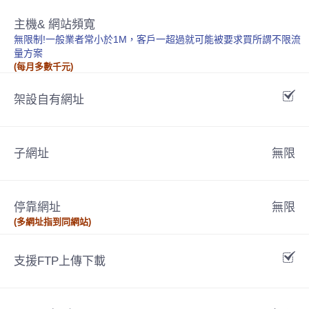
主機& 網站頻寬
無限制!一般業者常小於1M，客戶一超過就可能被要求買所謂不限流
量方案
(每月多數千元)
架設自有網址
子網址
無限
停靠網址
無限
(多網址指到同網站)
支援FTP上傳下載