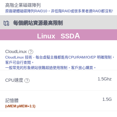
高階企業磁碟陣列
原廠硬體磁碟陣列RAID10，非低階RAID或很多業者連RAID都沒有!
每個網站資源最高限制
A
Linux SSD
CloudLinux
?
CloudLinux 技術 - 每台虛擬主機都能有CPU/RAM/IO/EP 明確限制，
客戶可自行查閱。
一般常見的形象網站很難超過使用限制，客戶放心購買。
1.5Ghz
CPU速度
?
1.5G
記憶體
(vMEM:pMEM=1:1)