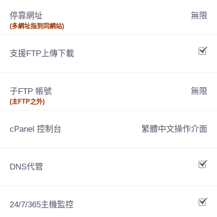
停靠網址
無限
(多網址指到同網站)
支援FTP上傳下載
子FTP 帳號
無限
(主FTP之外)
cPanel 控制台
繁體中文操作介面
DNS代管
24/7/365主機監控