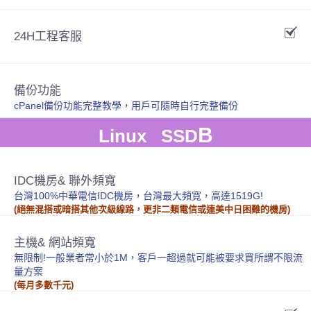
24H工程客服
備份功能
cPanel備份功能完整教學，用戶可隨時自行完整備份
B
Linux SSD
IDC機房& 聯外頻寬
台灣100%中華電信IDC機房，台灣最大頻寬，高達1519G!
(絕無混搭或暗搭其他次級線路，更非二類電信或連美中日困難的機房)
主機& 網站頻寬
無限制!一般業者常小於1M，客戶一超過就可能被要求買所謂不限流
量方案
(每月多數千元)