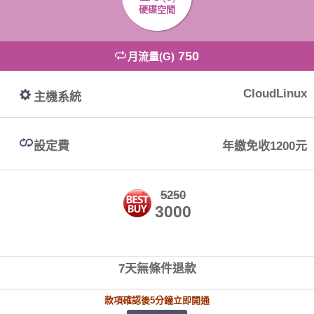
硬碟空間
750
月流量(G)
CloudLinux
主機系統
設定費
年繳免收1200元
5250
3000
7天無條件退款
款項確認後5分鐘立即開通