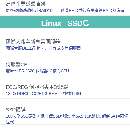
高階企業磁碟陣列
原廠硬體磁碟陣列RAID10，非低階RAID或很多業者連RAID都沒有!
C
Linux SSD
國際大廠全新專業伺服器
國際大廠DELL品牌，非白牌或次牌伺服器
伺服器CPU
雙Intel E5-2620 伺服器12核心CPU
ECC/REG 伺服器專用記憶體
128G DDR3 ECC/REG RAM ，整整128G!
SSD硬碟
100%全SSD硬碟，絕非僅SSD快取, 比SAS 15K還快, 超越SATA兩個
世代！