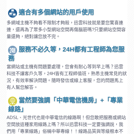
適合有多個網站的用戶使用
多網域主機不夠看不限制才夠殺，迅雲科技就是要您驚喜連
連，還再為了眾多小型網站空間再傷腦筋嗎?只要網站空間容
量還夠，絕對讓您放不完。
服務不必久等，24H都有工程師為您服
務
當網站或主機有問題要處理，您會有耐心等到早上嗎？迅雲
科技不讓客戶久等，24H皆有工程師值班，熟悉主機常見的狀
況，有效率解決問題。隨時發信或線上客服，您的問題馬上
有人幫您解答。
當然要強調「中華電信機房」+「專業
線路」
ADSL、光世代也是中華電信的線路啊！但您敢把服務或網站
空間放這種家用線路上嗎？所以迅雲科技一定要強調說，我
們用「專業線路」俗稱中華專線！！線路品質與等級根本不