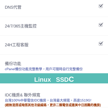
DNS代管
24/7/365主機監控
24H工程客服
備份功能
cPanel備份功能完整教學，用戶可隨時自行完整備份
C
Linux SSD
IDC機房& 聯外頻寬
台灣100%中華電信IDC機房，台灣最大頻寬，高達1519G!
(絕無混搭或暗搭其他次級線路，更非二類電信或連美中日困難的機房)