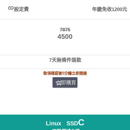
設定費
年繳免收1200元
7875
4500
7天無條件退款
款項確認後5分鐘立即開通
立即購買
C
Linux SSD