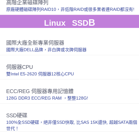
高階企業磁碟陣列
原廠硬體磁碟陣列RAID10，非低階RAID或很多業者連RAID都沒有!
B
Linux SSD
國際大廠全新專業伺服器
國際大廠DELL品牌，非白牌或次牌伺服器
伺服器CPU
雙Intel E5-2620 伺服器12核心CPU
ECC/REG 伺服器專用記憶體
128G DDR3 ECC/REG RAM ，整整128G!
SSD硬碟
100%全SSD硬碟，絕非僅SSD快取, 比SAS 15K還快, 超越SATA兩個
世代！