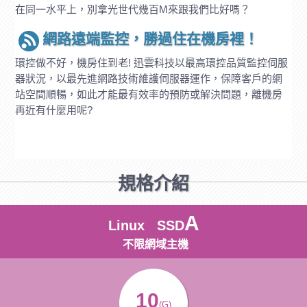
在同一水平上，別拿光世代幾百M來跟我們比好嗎？
網路遠端監控，勝過住在機房裡！
環控做不好，機房住到老! 迅雲科技以最高環控品質監控伺服
器狀況，以最先進網路技術維護伺服器運作，保障客戶的網
站空間順暢，如此才能最有效率的預防或解決問題，離機房
再近有什麼用呢?
規格介紹
A
Linux SSD
不限網域主機
10
(G)