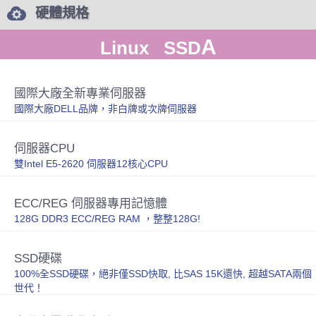
硬體規格
A
Linux SSD
國際大廠全新專業伺服器
國際大廠DELL品牌，非白牌或次牌伺服器
伺服器CPU
雙Intel E5-2620 伺服器12核心CPU
ECC/REG 伺服器專用記憶體
128G DDR3 ECC/REG RAM ，整整128G!
SSD硬碟
100%全SSD硬碟，絕非僅SSD快取, 比SAS 15K還快, 超越SATA兩個
世代！