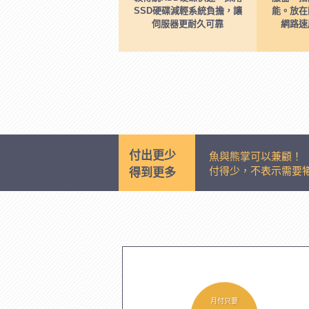
SSD硬碟減輕系統負擔，讓
能。放在
伺服器更耐久可靠
網路速
付出更少
魚與熊掌可以兼顧！
付得少，不表示需要
得到更多
月付只要