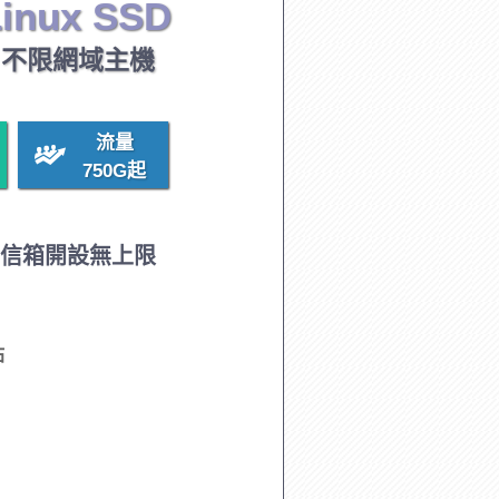
inux SSD
不限網域主機
流量
750G
起
/信箱開設無上限
站