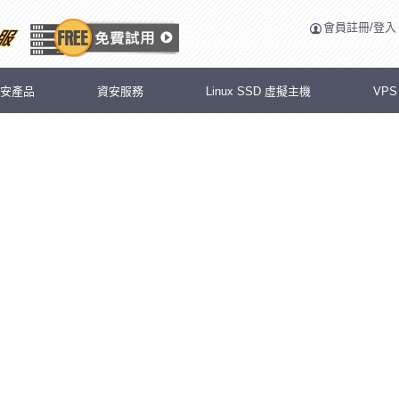
會員註冊/登入
安產品
資安服務
Linux SSD 虛擬主機
VP