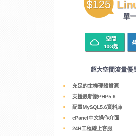
$125
Lin
單
空間
10G
起
超大空間流量優
充足的主機硬體資源
支援最新版PHP5.6
配置MySQL5.6資料庫
cPanel中文操作介面
24H工程線上客服