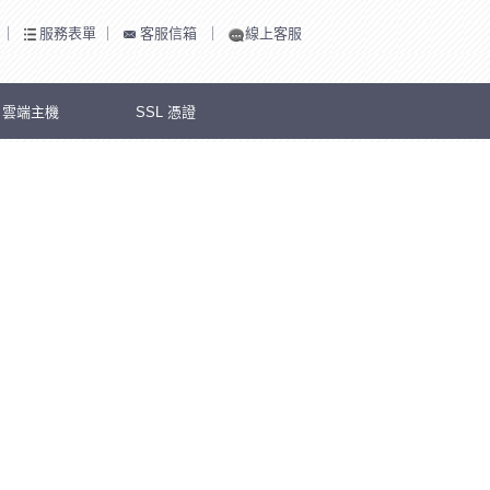
｜
服務表單
｜
客服信箱
｜
線上客服
S 雲端主機
SSL 憑證