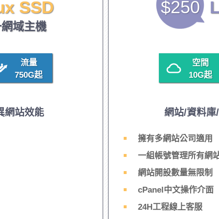
$250
ux SSD
L
一網域主機
流量
空間
750G
起
10G
起
異網站效能
網站/資料庫
擁有多網站公司適用
一組帳號管理所有網
網站開設數量無限制
cPanel中文操作介面
24H工程線上客服