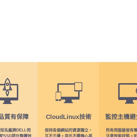
品質有保障
CloudLinux技術
監控主機避
知名廠牌DELL伺
保持各個網站的資源獨立，
所有伺服器皆有
配SSD提升整體效
互不干擾。用戶不需擔心其
注意效能狀態。