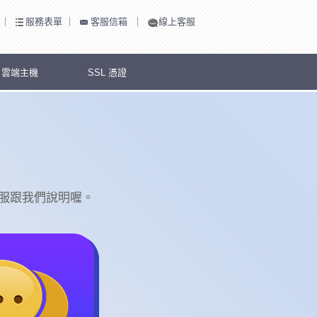
｜
服務表單
｜
客服信箱
｜
線上客服
S 雲端主機
SSL 憑證
服跟我們說明喔。