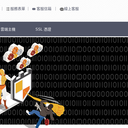
｜
服務表單
｜
客服信箱
｜
線上客服
S 雲端主機
SSL 憑證