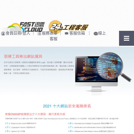
會員註冊/登入
｜
服務表單
｜
客服信箱
｜
線上
客服