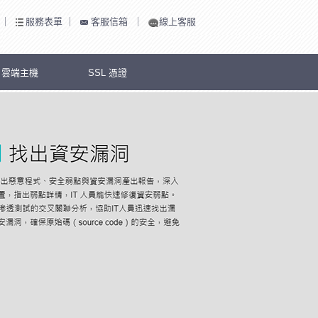
｜
服務表單
｜
客服信箱
｜
線上客服
S 雲端主機
SSL 憑證