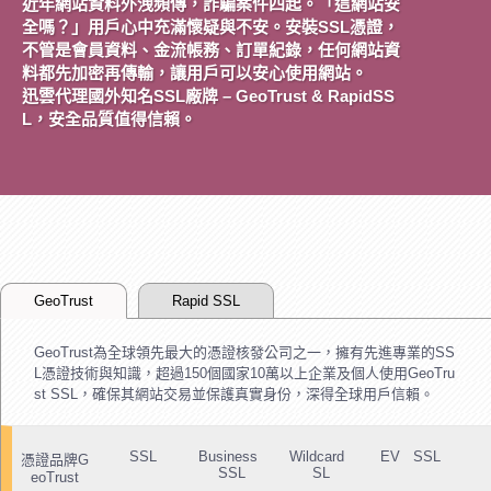
近年網站資料外洩頻傳，詐騙案件四起。「這網站安
全嗎？」用戶心中充滿懷疑與不安。安裝SSL憑證，
不管是會員資料、金流帳務、訂單紀錄，任何網站資
料都先加密再傳輸，讓用戶可以安心使用網站。
迅雲代理國外知名SSL廠牌 – GeoTrust & RapidSS
L，安全品質值得信賴。
GeoTrust
Rapid SSL
GeoTrust為全球領先最大的憑證核發公司之一，擁有先進專業的SS
L憑證技術與知識，超過150個國家10萬以上企業及個人使用GeoTru
st SSL，確保其網站交易並保護真實身份，深得全球用戶信賴。
SSL
Business
Wildcard
EV SSL
憑證品牌G
SSL
SL
eoTrust