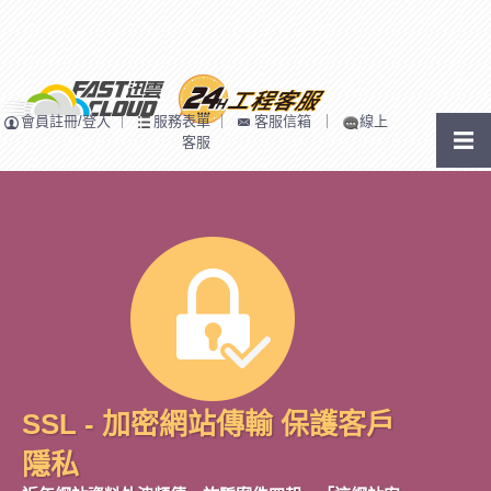
會員註冊/登入
｜
服務表單
｜
客服信箱
｜
線上
客服
SSL - 加密網站傳輸 保護客戶
隱私