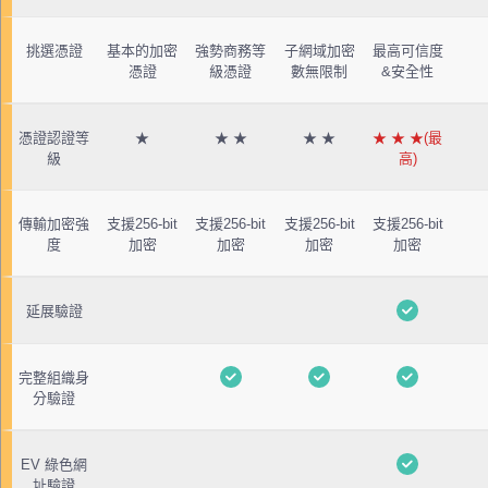
挑選憑證
基本的加密
強勢商務等
子網域加密
最高可信度
憑證
級憑證
數無限制
&安全性
憑證認證等
★
★ ★
★ ★
★ ★ ★(最
級
高)
傳輸加密強
支援256-bit
支援256-bit
支援256-bit
支援256-bit
度
加密
加密
加密
加密
延展驗證
完整組織身
分驗證
EV 綠色網
址驗證