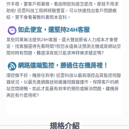
作手冊，要客戶照著做，看說明就知道怎麼改，那就不用求
助啦! 迅雲科技工程師經驗豐富，可以快速找出客戶問題癥
結，更不會看著教科書照本宣科。
如此便宜，還堅持24H客服
某些同業無法提供24H客服，還大聲說節省人力成本才會便
宜，找客服還得先看時間?但您永遠無法預測主機或是網站空
間何時有問題，難道深夜就只能求神拜佛求穩定嗎?
網路遠端監控，勝過住在機房裡！
環控做不好，機房住到老! 迅雲科技以最高環控品質監控伺服
器狀況，以最先進網路技術維護伺服器運作，保障客戶的網
站空間順暢，如此才能最有效率的預防或解決問題，離機房
再近有什麼用呢?
規格介紹