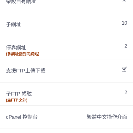
架設自有網址
10
子網址
2
停靠網址
(多網址指到同網站)
支援FTP上傳下載
2
子FTP 帳號
(主FTP之外)
cPanel 控制台
繁體中文操作介面