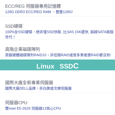
ECC/REG 伺服器專用記憶體
128G DDR3 ECC/REG RAM ，整整128G!
SSD硬碟
100%全SSD硬碟，絕非僅SSD快取, 比SAS 15K還快, 超越SATA兩個
世代！
高階企業磁碟陣列
原廠硬體磁碟陣列RAID10，非低階RAID或很多業者連RAID都沒有!
C
Linux SSD
國際大廠全新專業伺服器
國際大廠DELL品牌，非白牌或次牌伺服器
伺服器CPU
雙Intel E5-2620 伺服器12核心CPU