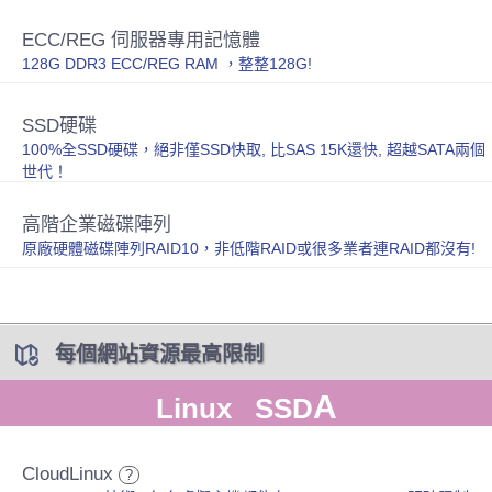
ECC/REG 伺服器專用記憶體
128G DDR3 ECC/REG RAM ，整整128G!
SSD硬碟
100%全SSD硬碟，絕非僅SSD快取, 比SAS 15K還快, 超越SATA兩個
世代！
高階企業磁碟陣列
原廠硬體磁碟陣列RAID10，非低階RAID或很多業者連RAID都沒有!
每個網站資源最高限制
A
Linux SSD
CloudLinux
?