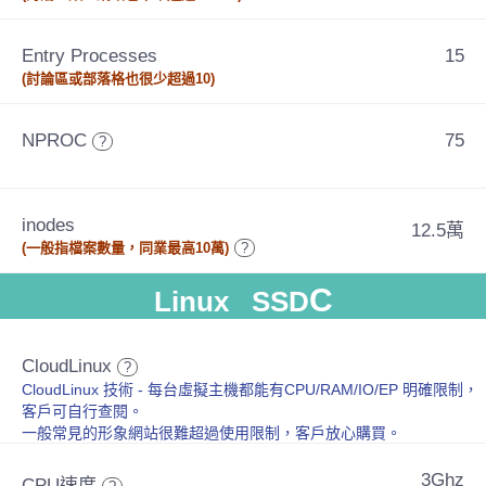
Entry Processes
15
(討論區或部落格也很少超過10)
NPROC
75
?
inodes
12.5萬
(一般指檔案數量，同業最高10萬)
?
C
Linux SSD
CloudLinux
?
CloudLinux 技術 - 每台虛擬主機都能有CPU/RAM/IO/EP 明確限制，
客戶可自行查閱。
一般常見的形象網站很難超過使用限制，客戶放心購買。
3Ghz
CPU速度