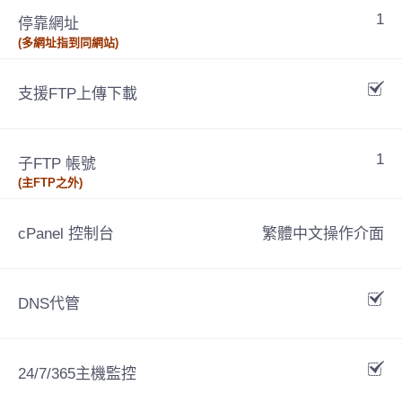
1
停靠網址
(多網址指到同網站)
支援FTP上傳下載
1
子FTP 帳號
(主FTP之外)
cPanel 控制台
繁體中文操作介面
DNS代管
24/7/365主機監控