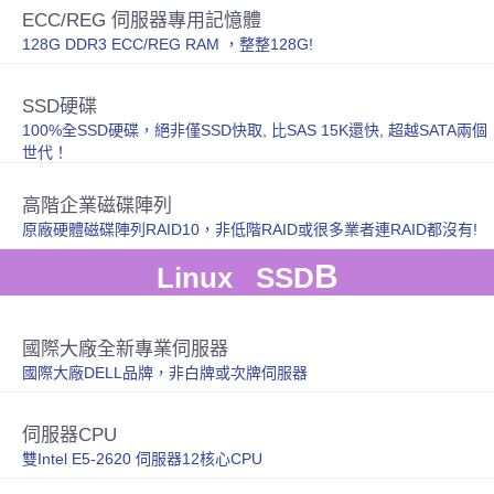
ECC/REG 伺服器專用記憶體
128G DDR3 ECC/REG RAM ，整整128G!
SSD硬碟
100%全SSD硬碟，絕非僅SSD快取, 比SAS 15K還快, 超越SATA兩個
世代！
高階企業磁碟陣列
原廠硬體磁碟陣列RAID10，非低階RAID或很多業者連RAID都沒有!
B
Linux SSD
國際大廠全新專業伺服器
國際大廠DELL品牌，非白牌或次牌伺服器
伺服器CPU
雙Intel E5-2620 伺服器12核心CPU