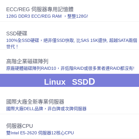
ECC/REG 伺服器專用記憶體
128G DDR3 ECC/REG RAM ，整整128G!
SSD硬碟
100%全SSD硬碟，絕非僅SSD快取, 比SAS 15K還快, 超越SATA兩個
世代！
高階企業磁碟陣列
原廠硬體磁碟陣列RAID10，非低階RAID或很多業者連RAID都沒有!
D
Linux SSD
國際大廠全新專業伺服器
國際大廠DELL品牌，非白牌或次牌伺服器
伺服器CPU
雙Intel E5-2620 伺服器12核心CPU