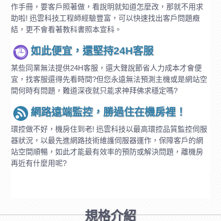
作手冊，要客戶照著做，看說明就知道怎麼改，那就不用求
助啦! 迅雲科技工程師經驗豐富，可以快速找出客戶問題癥
結，更不會看著教科書照本宣科。
如此便宜，還堅持24H客服
某些同業無法提供24H客服，還大聲說節省人力成本才會便
宜，找客服還得先看時間?但您永遠無法預測主機或是網站空
間何時有問題，難道深夜就只能求神拜佛求穩定嗎?
網路遠端監控，勝過住在機房裡！
環控做不好，機房住到老! 迅雲科技以最高環控品質監控伺服
器狀況，以最先進網路技術維護伺服器運作，保障客戶的網
站空間順暢，如此才能最有效率的預防或解決問題，離機房
再近有什麼用呢?
規格介紹