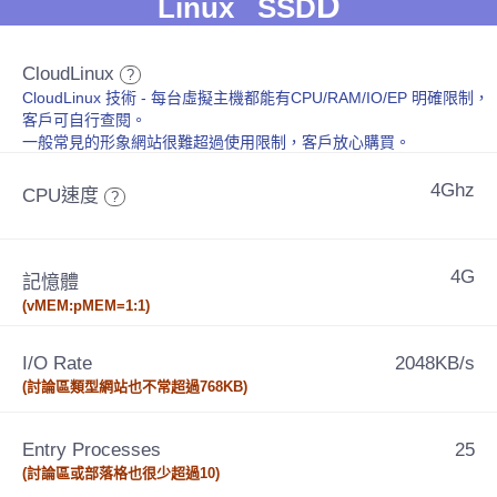
D
Linux SSD
CloudLinux
?
CloudLinux 技術 - 每台虛擬主機都能有CPU/RAM/IO/EP 明確限制，
客戶可自行查閱。
一般常見的形象網站很難超過使用限制，客戶放心購買。
4Ghz
CPU速度
?
4G
記憶體
(vMEM:pMEM=1:1)
I/O Rate
2048KB/s
(討論區類型網站也不常超過768KB)
Entry Processes
25
(討論區或部落格也很少超過10)