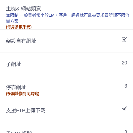
主機& 網站頻寬
無限制!一般業者常小於1M，客戶一超過就可能被要求買所謂不限流
量方案
(每月多數千元)
架設自有網址
20
子網址
3
停靠網址
(多網址指到同網站)
支援FTP上傳下載
3