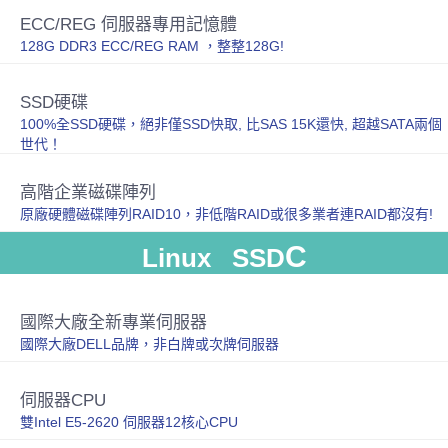
ECC/REG 伺服器專用記憶體
128G DDR3 ECC/REG RAM ，整整128G!
SSD硬碟
100%全SSD硬碟，絕非僅SSD快取, 比SAS 15K還快, 超越SATA兩個
世代！
高階企業磁碟陣列
原廠硬體磁碟陣列RAID10，非低階RAID或很多業者連RAID都沒有!
C
Linux SSD
國際大廠全新專業伺服器
國際大廠DELL品牌，非白牌或次牌伺服器
伺服器CPU
雙Intel E5-2620 伺服器12核心CPU