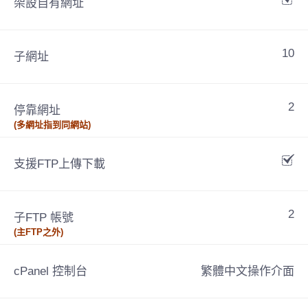
架設自有網址
10
子網址
2
停靠網址
(多網址指到同網站)
支援FTP上傳下載
2
子FTP 帳號
(主FTP之外)
cPanel 控制台
繁體中文操作介面