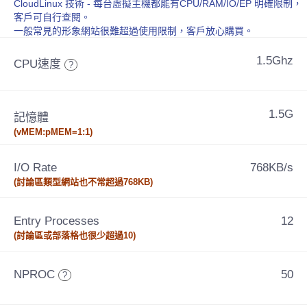
CloudLinux 技術 - 每台虛擬主機都能有CPU/RAM/IO/EP 明確限制，
客戶可自行查閱。
一般常見的形象網站很難超過使用限制，客戶放心購買。
1.5Ghz
CPU速度
?
1.5G
記憶體
(vMEM:pMEM=1:1)
I/O Rate
768KB/s
(討論區類型網站也不常超過768KB)
Entry Processes
12
(討論區或部落格也很少超過10)
NPROC
50
?