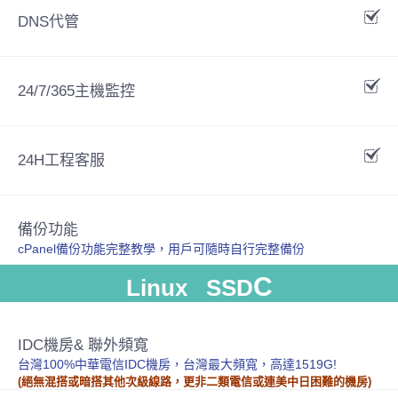
DNS代管
24/7/365主機監控
24H工程客服
備份功能
cPanel備份功能完整教學，用戶可隨時自行完整備份
C
Linux SSD
IDC機房& 聯外頻寬
台灣100%中華電信IDC機房，台灣最大頻寬，高達1519G!
(絕無混搭或暗搭其他次級線路，更非二類電信或連美中日困難的機房)