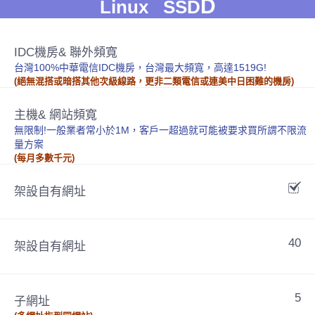
D
Linux SSD
IDC機房& 聯外頻寬
台灣100%中華電信IDC機房，台灣最大頻寬，高達1519G!
(絕無混搭或暗搭其他次級線路，更非二類電信或連美中日困難的機房)
主機& 網站頻寬
無限制!一般業者常小於1M，客戶一超過就可能被要求買所謂不限流
量方案
(每月多數千元)
架設自有網址
40
架設自有網址
5
子網址