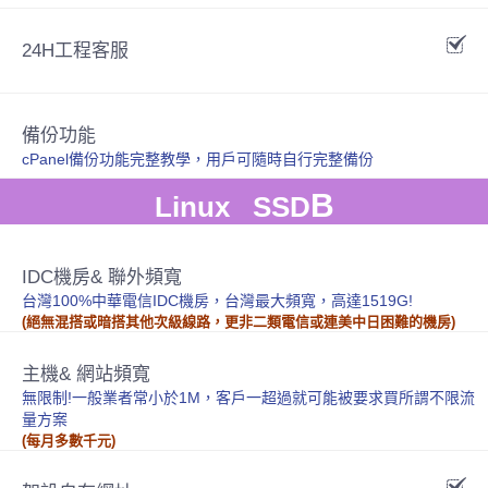
24H工程客服
備份功能
cPanel備份功能完整教學，用戶可隨時自行完整備份
B
Linux SSD
IDC機房& 聯外頻寬
台灣100%中華電信IDC機房，台灣最大頻寬，高達1519G!
(絕無混搭或暗搭其他次級線路，更非二類電信或連美中日困難的機房)
主機& 網站頻寬
無限制!一般業者常小於1M，客戶一超過就可能被要求買所謂不限流
量方案
(每月多數千元)