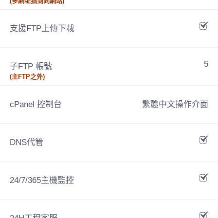
(多網址指到同網站)
支援FTP上傳下載
5
子FTP 帳號
(主FTP之外)
cPanel 控制台
繁體中文操作介面
DNS代管
24/7/365主機監控