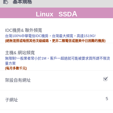
基本規格
A
Linux SSD
IDC機房& 聯外頻寬
台灣100%中華電信IDC機房，台灣最大頻寬，高達1519G!
(絕無混搭或暗搭其他次級線路，更非二類電信或連美中日困難的機房)
主機& 網站頻寬
無限制!一般業者常小於1M，客戶一超過就可能被要求買所謂不限流
量方案
(每月多數千元)
架設自有網址
5
子網址