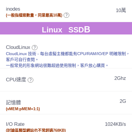
inodes
10萬
(一般指檔案數量，同業最高10萬)
?
B
Linux SSD
CloudLinux
?
CloudLinux 技術 - 每台虛擬主機都能有CPU/RAM/IO/EP 明確限制，
客戶可自行查閱。
一般常見的形象網站很難超過使用限制，客戶放心購買。
2Ghz
CPU速度
?
2G
記憶體
(vMEM:pMEM=1:1)
I/O Rate
1024KB/s
(討論區類型網站也不常超過768KB)