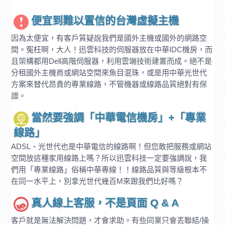
便宜到難以置信的台灣虛擬主機
因為太便宜，有客戶質疑說我們是國外主機或國外的網路空
間。冤枉啊，大人！迅雲科技的伺服器放在中華IDC機房，而
且架構都用Dell高階伺服器，利用雲端技術建置而成。絕不是
分租國外主機商或網站空間來魚目混珠，或是用中華光世代
方案來替代昂貴的專業線路，不管機器或線路品質絕對有保
證。
當然要強調「中華電信機房」+「專業
線路」
ADSL、光世代也是中華電信的線路啊！但您敢把服務或網站
空間放這種家用線路上嗎？所以迅雲科技一定要強調說，我
們用「專業線路」俗稱中華專線！！線路品質與等級根本不
在同一水平上，別拿光世代幾百M來跟我們比好嗎？
真人線上客服，不是頁面 Q & A
客戶就是無法解決問題，才會求助。有些同業只會丟聯結/操