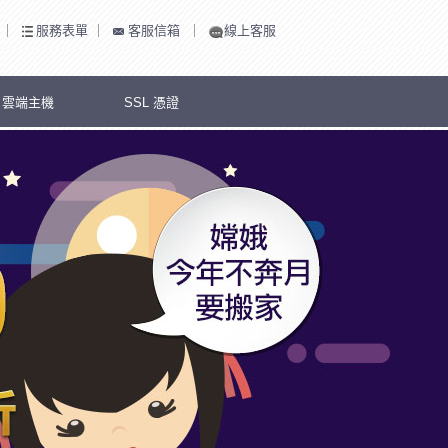
｜
服務表單
｜
客服信箱
｜
線上客服
S 雲端主機
SSL 憑證