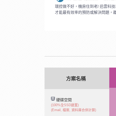
環控做不好，機房住到老! 迅雲科
才能最有效率的預防或解決問題，離
方案名稱
硬碟空間
(100%全SSD建置)
(Email, 檔案, 資料庫合併計算)