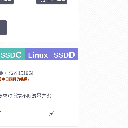
C
D
 SSD
Linux SSD
，高達1519G!
美中日困難的機房)
要求買所謂不限流量方案