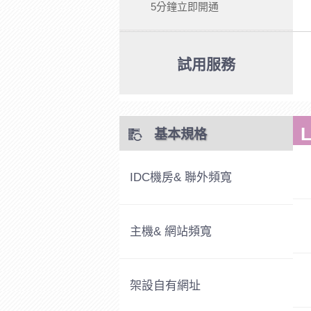
5分鐘立即開通
試用服務
基本規格
IDC機房& 聯外頻寬
主機& 網站頻寬
架設自有網址