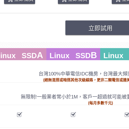
立即試用
A
B
Linux SSD
Linux SSD
Linux
台灣100%中華電信IDC機房，台灣最大頻寬
(絕無混搭或暗搭其他次級線路，更非二類電信或連
無限制!一般業者常小於1M，客戶一超過就可能被
(每月多數千元)