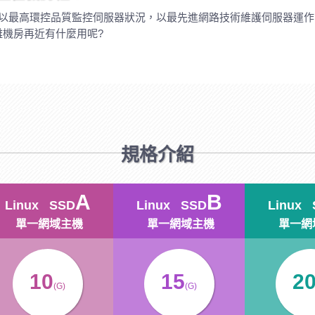
技以最高環控品質監控伺服器狀況，以最先進網路技術維護伺服器運
機房再近有什麼用呢?
規格介紹
A
B
Linux SSD
Linux SSD
Linux 
單一網域主機
單一網域主機
單一網
10
15
2
(G)
(G)