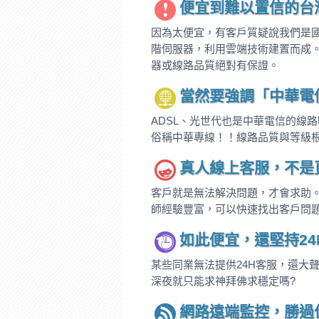
便宜到難以置信的台
因為太便宜，有客戶質疑說我們是國
階伺服器，利用雲端技術建置而成
器或線路品質絕對有保證。
當然要強調「中華電
ADSL、光世代也是中華電信的線
俗稱中華專線！！線路品質與等級
真人線上客服，不是頁面
客戶就是無法解決問題，才會求助。
師經驗豐富，可以快速找出客戶問
如此便宜，還堅持24
某些同業無法提供24H客服，還大
深夜就只能求神拜佛求穩定嗎?
網路遠端監控，勝過