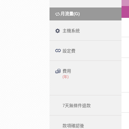
月流量(G)
主機系統
設定費
費用
(年)
7天無條件退款
款項確認後