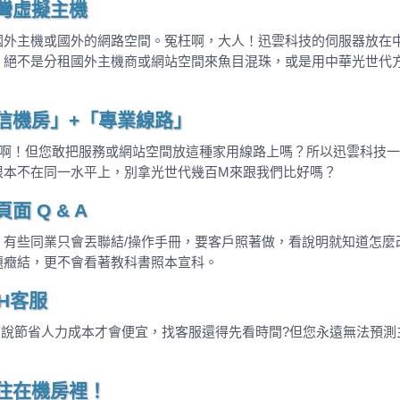
灣虛擬主機
外主機或國外的網路空間。冤枉啊，大人！迅雲科技的伺服器放在中華I
。絕不是分租國外主機商或網站空間來魚目混珠，或是用中華光世代
信機房」+「專業線路」
路啊！但您敢把服務或網站空間放這種家用線路上嗎？所以迅雲科技
根本不在同一水平上，別拿光世代幾百M來跟我們比好嗎？
 Q & A
有些同業只會丟聯結/操作手冊，要客戶照著做，看說明就知道怎麼改
題癥結，更不會看著教科書照本宣科。
H客服
聲說節省人力成本才會便宜，找客服還得先看時間?但您永遠無法預
住在機房裡！