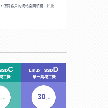
作，保障客戶的網站空間順暢，如此
C
D
SSD
Linux SSD
域主機
單一網域主機
0
30
(G)
(G)