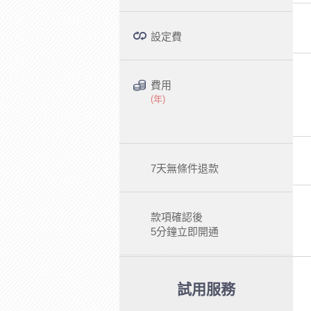
設定費
費用
(年)
7天無條件退款
款項確認後
5分鐘立即開通
試用服務