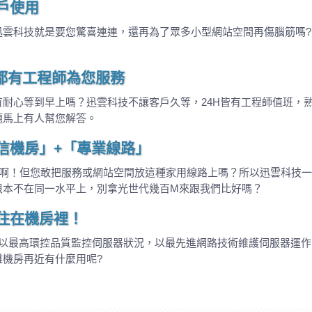
戶使用
迅雲科技就是要您驚喜連連，還再為了眾多小型網站空間再傷腦筋嗎
H都有工程師為您服務
耐心等到早上嗎？迅雲科技不讓客戶久等，24H皆有工程師值班，
題馬上有人幫您解答。
信機房」+「專業線路」
路啊！但您敢把服務或網站空間放這種家用線路上嗎？所以迅雲科技
根本不在同一水平上，別拿光世代幾百M來跟我們比好嗎？
住在機房裡！
技以最高環控品質監控伺服器狀況，以最先進網路技術維護伺服器運
機房再近有什麼用呢?