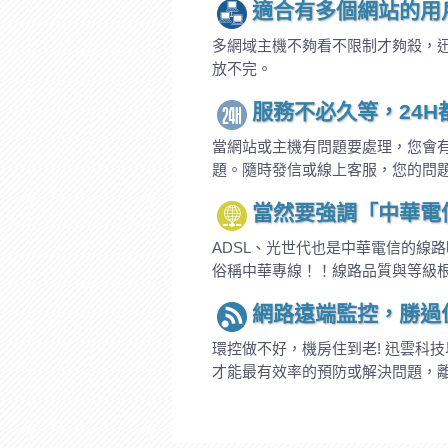
適合有多個網站的用
多網域主機不夠看不限制才夠殺，
放不完。
服務不必久等，24
當網站或主機有問題要處理，您會有
題。隨時發信或線上客服，您的問
當然要強調「中華電
ADSL、光世代也是中華電信的線
俗稱中華專線！！線路品質與等級
網路遠端監控，勝過
環控做不好，機房住到老! 迅雲科
才能最有效率的預防或解決問題，離