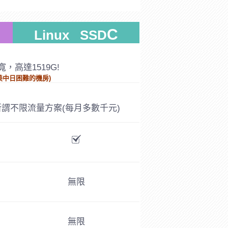
C
Linux SSD
，高達1519G!
美中日困難的機房)
謂不限流量方案(每月多數千元)
無限
無限