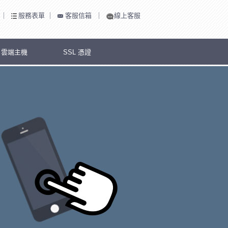
｜
服務表單
｜
客服信箱
｜
線上客服
S 雲端主機
SSL 憑證