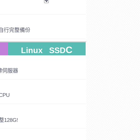
時自行完整備份
C
Linux SSD
牌伺服器
CPU
整128G!