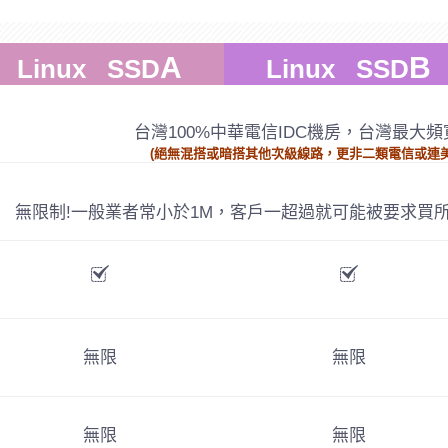
A
B
Linux SSD
Linux SSD
台灣100%中華電信IDC機房，台灣最大頻寬
(絕無混搭或暗搭其他次級線路，更非二類電信或連
無限制!一般業者常小於1M，客戶一超過就可能被要求買所
無限
無限
無限
無限