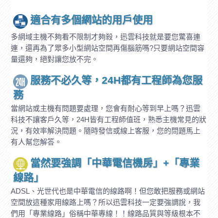
適合有多個網站的用戶使用
多網域主機不夠看不限制才夠殺，迅雲科技就是要您驚喜連
連，還再為了眾多小型網站空間再傷腦筋嗎?只要網站空間容
量還夠，絕對讓您放不完。
服務不必久等，24H都有工程師為您服
務
當網站或主機有問題要處理，您會有耐心等到早上嗎？迅雲
科技不讓客戶久等，24H皆有工程師值班，熟悉主機常見的狀
況，有效率解決問題。隨時發信或線上客服，您的問題馬上
有人幫您解答。
當然要強調「中華電信機房」+「專業
線路」
ADSL、光世代也是中華電信的線路啊！但您敢把服務或網站
空間放這種家用線路上嗎？所以迅雲科技一定要強調說，我
們用「專業線路」俗稱中華專線！！線路品質與等級根本不