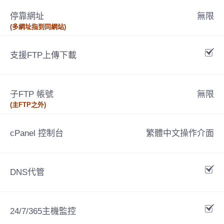
停靠網址
無限
(多網址指到同網站)
支援FTP上傳下載
子FTP 帳號
無限
(主FTP之外)
cPanel 控制台
繁體中文操作介面
DNS代管
24/7/365主機監控