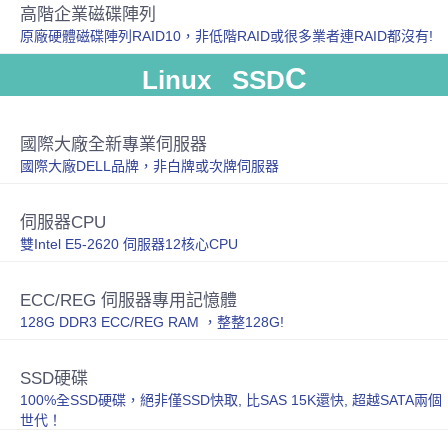
高階企業磁碟陣列
原廠硬體磁碟陣列RAID10，非低階RAID或很多業者連RAID都沒有!
C
Linux SSD
國際大廠全新專業伺服器
國際大廠DELL品牌，非白牌或次牌伺服器
伺服器CPU
雙Intel E5-2620 伺服器12核心CPU
ECC/REG 伺服器專用記憶體
128G DDR3 ECC/REG RAM ，整整128G!
SSD硬碟
100%全SSD硬碟，絕非僅SSD快取, 比SAS 15K還快, 超越SATA兩個
世代！