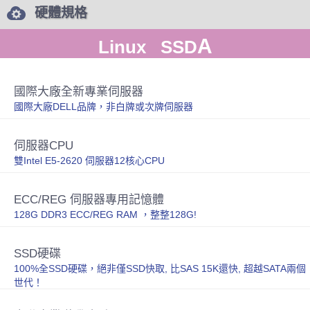
硬體規格
A
Linux SSD
國際大廠全新專業伺服器
國際大廠DELL品牌，非白牌或次牌伺服器
伺服器CPU
雙Intel E5-2620 伺服器12核心CPU
ECC/REG 伺服器專用記憶體
128G DDR3 ECC/REG RAM ，整整128G!
SSD硬碟
100%全SSD硬碟，絕非僅SSD快取, 比SAS 15K還快, 超越SATA兩個
世代！