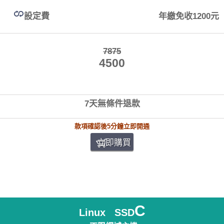
設定費
年繳免收1200元
7875
4500
7天無條件退款
款項確認後5分鐘立即開通
立即購買
C
Linux SSD