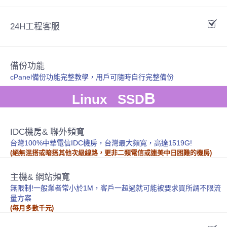
24H工程客服
備份功能
cPanel備份功能完整教學，用戶可隨時自行完整備份
B
Linux SSD
IDC機房& 聯外頻寬
台灣100%中華電信IDC機房，台灣最大頻寬，高達1519G!
(絕無混搭或暗搭其他次級線路，更非二類電信或連美中日困難的機房)
主機& 網站頻寬
無限制!一般業者常小於1M，客戶一超過就可能被要求買所謂不限流
量方案
(每月多數千元)