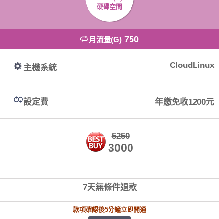
硬碟空間
750
月流量(G)
CloudLinux
主機系統
設定費
年繳免收1200元
5250
3000
7天無條件退款
款項確認後5分鐘立即開通