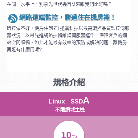
在同一水平上，別拿光世代幾百M來跟我們比好嗎？
網路遠端監控，勝過住在機房裡！
環控做不好，機房住到老! 迅雲科技以最高環控品質監控伺服
器狀況，以最先進網路技術維護伺服器運作，保障客戶的網
站空間順暢，如此才能最有效率的預防或解決問題，離機房
再近有什麼用呢?
規格介紹
A
Linux SSD
不限網域主機
10
(G)