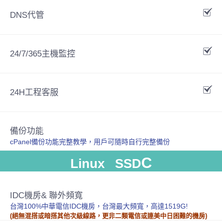
DNS代管
24/7/365主機監控
24H工程客服
備份功能
cPanel備份功能完整教學，用戶可隨時自行完整備份
C
Linux SSD
IDC機房& 聯外頻寬
台灣100%中華電信IDC機房，台灣最大頻寬，高達1519G!
(絕無混搭或暗搭其他次級線路，更非二類電信或連美中日困難的機房)