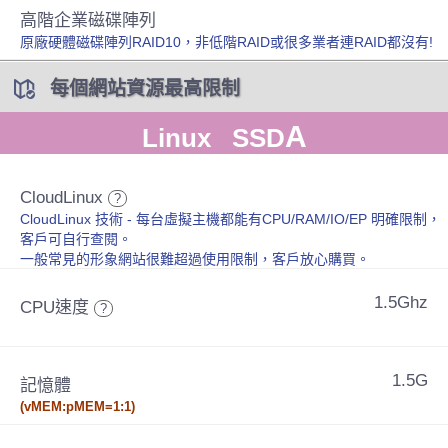
高階企業磁碟陣列
原廠硬體磁碟陣列RAID10，非低階RAID或很多業者連RAID都沒有!
每個網站資源最高限制
A
Linux SSD
CloudLinux
?
CloudLinux 技術 - 每台虛擬主機都能有CPU/RAM/IO/EP 明確限制，
客戶可自行查閱。
一般常見的形象網站很難超過使用限制，客戶放心購買。
1.5Ghz
CPU速度
?
1.5G
記憶體
(vMEM:pMEM=1:1)