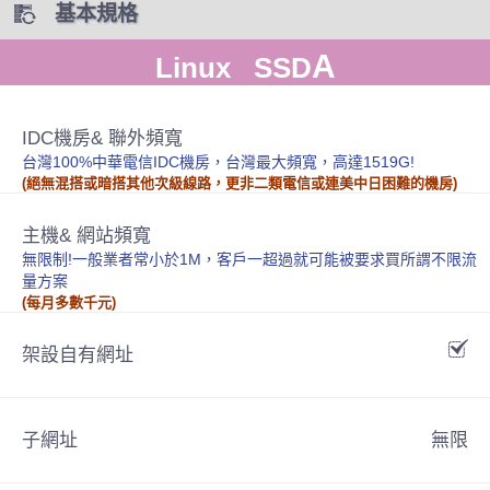
基本規格
A
Linux SSD
IDC機房& 聯外頻寬
台灣100%中華電信IDC機房，台灣最大頻寬，高達1519G!
(絕無混搭或暗搭其他次級線路，更非二類電信或連美中日困難的機房)
主機& 網站頻寬
無限制!一般業者常小於1M，客戶一超過就可能被要求買所謂不限流
量方案
(每月多數千元)
架設自有網址
子網址
無限