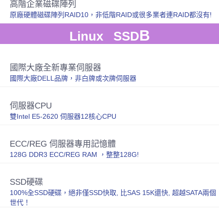
高階企業磁碟陣列
原廠硬體磁碟陣列RAID10，非低階RAID或很多業者連RAID都沒有!
B
Linux SSD
國際大廠全新專業伺服器
國際大廠DELL品牌，非白牌或次牌伺服器
伺服器CPU
雙Intel E5-2620 伺服器12核心CPU
ECC/REG 伺服器專用記憶體
128G DDR3 ECC/REG RAM ，整整128G!
SSD硬碟
100%全SSD硬碟，絕非僅SSD快取, 比SAS 15K還快, 超越SATA兩個
世代！