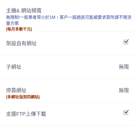
主機& 網站頻寬
無限制!一般業者常小於1M，客戶一超過就可能被要求買所謂不限流
量方案
(每月多數千元)
架設自有網址
子網址
無限
停靠網址
無限
(多網址指到同網站)
支援FTP上傳下載