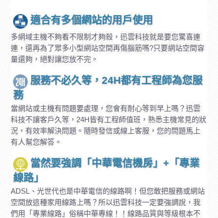
適合有多個網站的用戶使用
多網域主機不夠看不限制才夠殺，迅雲科技就是要您驚喜連
連，還再為了眾多小型網站空間再傷腦筋嗎?只要網站空間容
量還夠，絕對讓您放不完。
服務不必久等，24H都有工程師為您服
務
當網站或主機有問題要處理，您會有耐心等到早上嗎？迅雲
科技不讓客戶久等，24H皆有工程師值班，熟悉主機常見的狀
況，有效率解決問題。隨時發信或線上客服，您的問題馬上
有人幫您解答。
當然要強調「中華電信機房」+「專業
線路」
ADSL、光世代也是中華電信的線路啊！但您敢把服務或網站
空間放這種家用線路上嗎？所以迅雲科技一定要強調說，我
們用「專業線路」俗稱中華專線！！線路品質與等級根本不