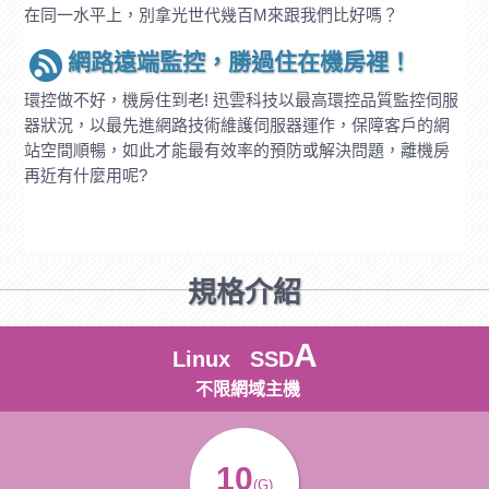
在同一水平上，別拿光世代幾百M來跟我們比好嗎？
網路遠端監控，勝過住在機房裡！
環控做不好，機房住到老! 迅雲科技以最高環控品質監控伺服
器狀況，以最先進網路技術維護伺服器運作，保障客戶的網
站空間順暢，如此才能最有效率的預防或解決問題，離機房
再近有什麼用呢?
規格介紹
A
Linux SSD
不限網域主機
10
(G)