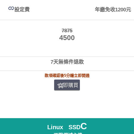
設定費
年繳免收1200元
7875
4500
7天無條件退款
款項確認後5分鐘立即開通
立即購買
C
Linux SSD