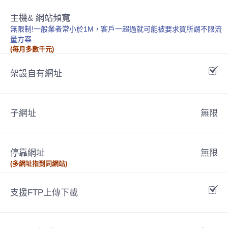
主機& 網站頻寬
無限制!一般業者常小於1M，客戶一超過就可能被要求買所謂不限流
量方案
(每月多數千元)
架設自有網址
子網址
無限
停靠網址
無限
(多網址指到同網站)
支援FTP上傳下載