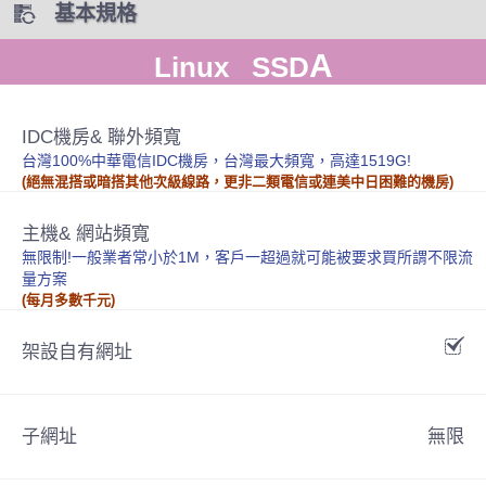
基本規格
A
Linux SSD
IDC機房& 聯外頻寬
台灣100%中華電信IDC機房，台灣最大頻寬，高達1519G!
(絕無混搭或暗搭其他次級線路，更非二類電信或連美中日困難的機房)
主機& 網站頻寬
無限制!一般業者常小於1M，客戶一超過就可能被要求買所謂不限流
量方案
(每月多數千元)
架設自有網址
子網址
無限