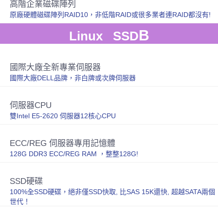
高階企業磁碟陣列
原廠硬體磁碟陣列RAID10，非低階RAID或很多業者連RAID都沒有!
B
Linux SSD
國際大廠全新專業伺服器
國際大廠DELL品牌，非白牌或次牌伺服器
伺服器CPU
雙Intel E5-2620 伺服器12核心CPU
ECC/REG 伺服器專用記憶體
128G DDR3 ECC/REG RAM ，整整128G!
SSD硬碟
100%全SSD硬碟，絕非僅SSD快取, 比SAS 15K還快, 超越SATA兩個
世代！