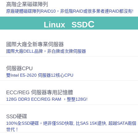
高階企業磁碟陣列
原廠硬體磁碟陣列RAID10，非低階RAID或很多業者連RAID都沒有!
C
Linux SSD
國際大廠全新專業伺服器
國際大廠DELL品牌，非白牌或次牌伺服器
伺服器CPU
雙Intel E5-2620 伺服器12核心CPU
ECC/REG 伺服器專用記憶體
128G DDR3 ECC/REG RAM ，整整128G!
SSD硬碟
100%全SSD硬碟，絕非僅SSD快取, 比SAS 15K還快, 超越SATA兩個
世代！