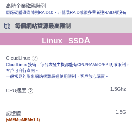
高階企業磁碟陣列
原廠硬體磁碟陣列RAID10，非低階RAID或很多業者連RAID都沒有!
每個網站資源最高限制
A
Linux SSD
CloudLinux
?
CloudLinux 技術 - 每台虛擬主機都能有CPU/RAM/IO/EP 明確限制，
客戶可自行查閱。
一般常見的形象網站很難超過使用限制，客戶放心購買。
1.5Ghz
CPU速度
?
1.5G
記憶體
(vMEM:pMEM=1:1)