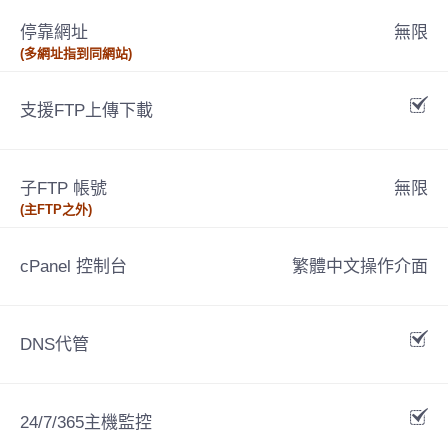
停靠網址
無限
(多網址指到同網站)
支援FTP上傳下載
子FTP 帳號
無限
(主FTP之外)
cPanel 控制台
繁體中文操作介面
DNS代管
24/7/365主機監控