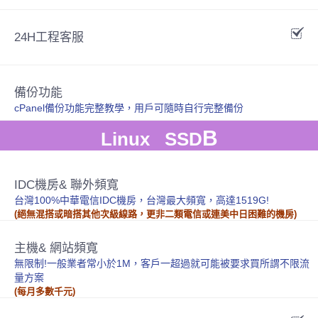
24H工程客服
備份功能
cPanel備份功能完整教學，用戶可隨時自行完整備份
B
Linux SSD
IDC機房& 聯外頻寬
台灣100%中華電信IDC機房，台灣最大頻寬，高達1519G!
(絕無混搭或暗搭其他次級線路，更非二類電信或連美中日困難的機房)
主機& 網站頻寬
無限制!一般業者常小於1M，客戶一超過就可能被要求買所謂不限流
量方案
(每月多數千元)