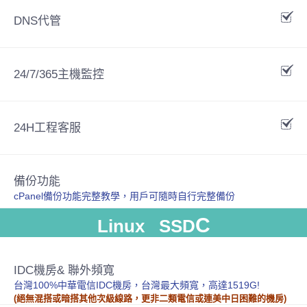
DNS代管
24/7/365主機監控
24H工程客服
備份功能
cPanel備份功能完整教學，用戶可隨時自行完整備份
C
Linux SSD
IDC機房& 聯外頻寬
台灣100%中華電信IDC機房，台灣最大頻寬，高達1519G!
(絕無混搭或暗搭其他次級線路，更非二類電信或連美中日困難的機房)