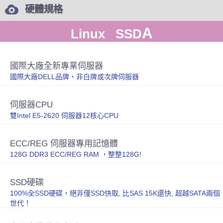
硬體規格
A
Linux SSD
國際大廠全新專業伺服器
國際大廠DELL品牌，非白牌或次牌伺服器
伺服器CPU
雙Intel E5-2620 伺服器12核心CPU
ECC/REG 伺服器專用記憶體
128G DDR3 ECC/REG RAM ，整整128G!
SSD硬碟
100%全SSD硬碟，絕非僅SSD快取, 比SAS 15K還快, 超越SATA兩個
世代！