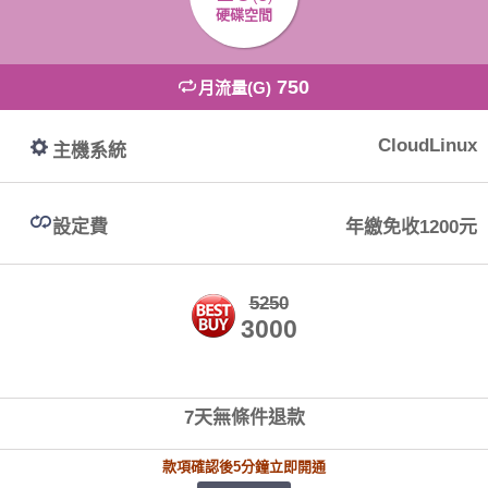
硬碟空間
750
月流量(G)
CloudLinux
主機系統
設定費
年繳免收1200元
5250
3000
7天無條件退款
款項確認後5分鐘立即開通