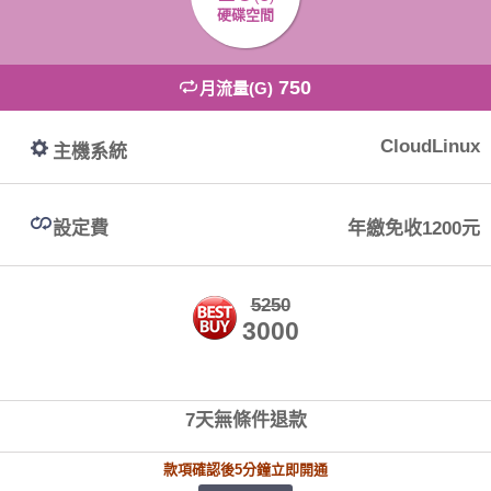
硬碟空間
750
月流量(G)
CloudLinux
主機系統
設定費
年繳免收1200元
5250
3000
7天無條件退款
款項確認後5分鐘立即開通