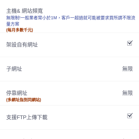
主機& 網站頻寬
無限制!一般業者常小於1M，客戶一超過就可能被要求買所謂不限流
量方案
(每月多數千元)
架設自有網址
子網址
無限
停靠網址
無限
(多網址指到同網站)
支援FTP上傳下載