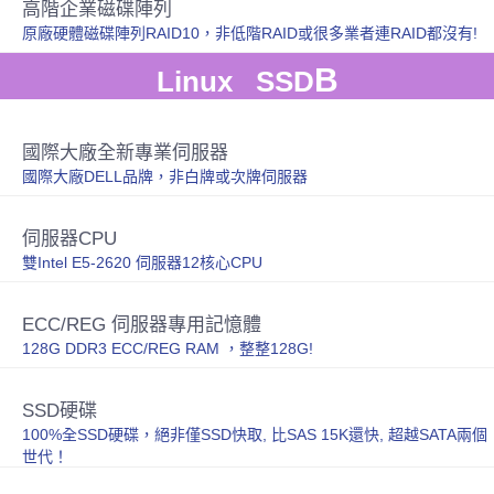
高階企業磁碟陣列
原廠硬體磁碟陣列RAID10，非低階RAID或很多業者連RAID都沒有!
B
Linux SSD
國際大廠全新專業伺服器
國際大廠DELL品牌，非白牌或次牌伺服器
伺服器CPU
雙Intel E5-2620 伺服器12核心CPU
ECC/REG 伺服器專用記憶體
128G DDR3 ECC/REG RAM ，整整128G!
SSD硬碟
100%全SSD硬碟，絕非僅SSD快取, 比SAS 15K還快, 超越SATA兩個
世代！