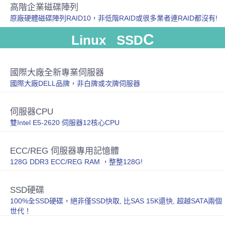
高階企業磁碟陣列
原廠硬體磁碟陣列RAID10，非低階RAID或很多業者連RAID都沒有!
C
Linux SSD
國際大廠全新專業伺服器
國際大廠DELL品牌，非白牌或次牌伺服器
伺服器CPU
雙Intel E5-2620 伺服器12核心CPU
ECC/REG 伺服器專用記憶體
128G DDR3 ECC/REG RAM ，整整128G!
SSD硬碟
100%全SSD硬碟，絕非僅SSD快取, 比SAS 15K還快, 超越SATA兩個
世代！