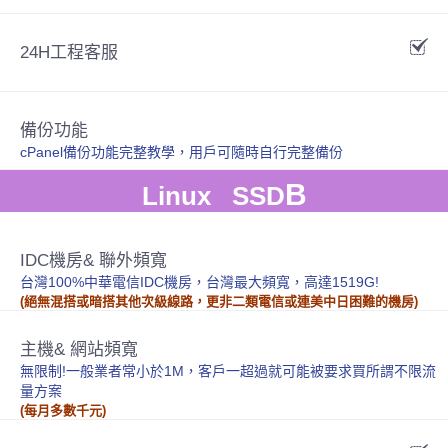
24H工程客服
備份功能
cPanel備份功能完整教學，用戶可隨時自行完整備份
B
Linux SSD
IDC機房& 聯外頻寬
台灣100%中華電信IDC機房，台灣最大頻寬，高達1519G!
(絕無混搭或暗搭其他次級線路，更非二類電信或連美中日困難的機房)
主機& 網站頻寬
無限制!一般業者常小於1M，客戶一超過就可能被要求買所謂不限流
量方案
(每月多數千元)