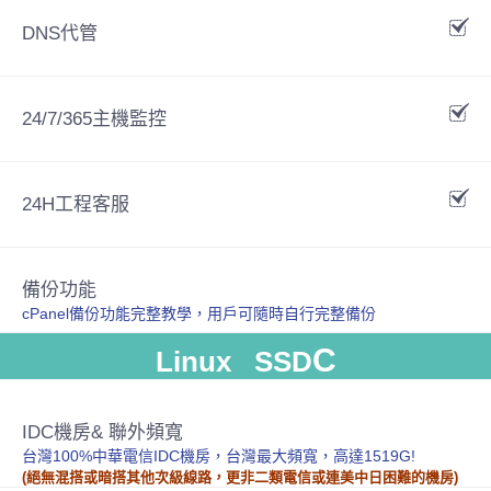
DNS代管
24/7/365主機監控
24H工程客服
備份功能
cPanel備份功能完整教學，用戶可隨時自行完整備份
C
Linux SSD
IDC機房& 聯外頻寬
台灣100%中華電信IDC機房，台灣最大頻寬，高達1519G!
(絕無混搭或暗搭其他次級線路，更非二類電信或連美中日困難的機房)