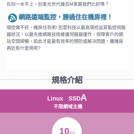
在同一水平上，別拿光世代幾百M來跟我們比好嗎？
網路遠端監控，勝過住在機房裡！
環控做不好，機房住到老! 迅雲科技以最高環控品質監控伺服
器狀況，以最先進網路技術維護伺服器運作，保障客戶的網
站空間順暢，如此才能最有效率的預防或解決問題，離機房
再近有什麼用呢?
規格介紹
A
Linux SSD
不限網域主機
10
(G)