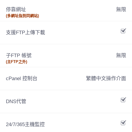
停靠網址
無限
(多網址指到同網站)
支援FTP上傳下載
子FTP 帳號
無限
(主FTP之外)
cPanel 控制台
繁體中文操作介面
DNS代管
24/7/365主機監控