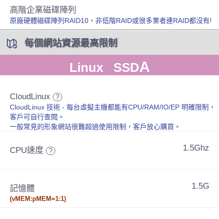
高階企業磁碟陣列
原廠硬體磁碟陣列RAID10，非低階RAID或很多業者連RAID都沒有!
每個網站資源最高限制
A
Linux SSD
CloudLinux
?
CloudLinux 技術 - 每台虛擬主機都能有CPU/RAM/IO/EP 明確限制，
客戶可自行查閱。
一般常見的形象網站很難超過使用限制，客戶放心購買。
1.5Ghz
CPU速度
?
1.5G
記憶體
(vMEM:pMEM=1:1)