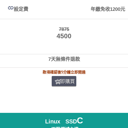
設定費
年繳免收1200元
7875
4500
7天無條件退款
款項確認後5分鐘立即開通
立即購買
C
Linux SSD