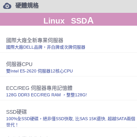
硬體規格
A
Linux SSD
國際大廠全新專業伺服器
國際大廠DELL品牌，非白牌或次牌伺服器
伺服器CPU
雙Intel E5-2620 伺服器12核心CPU
ECC/REG 伺服器專用記憶體
128G DDR3 ECC/REG RAM ，整整128G!
SSD硬碟
100%全SSD硬碟，絕非僅SSD快取, 比SAS 15K還快, 超越SATA兩個
世代！