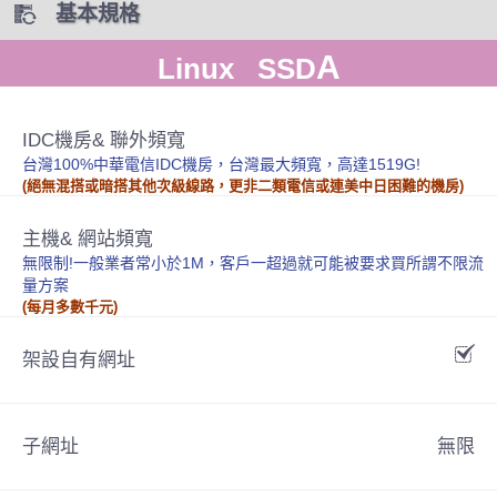
基本規格
A
Linux SSD
IDC機房& 聯外頻寬
台灣100%中華電信IDC機房，台灣最大頻寬，高達1519G!
(絕無混搭或暗搭其他次級線路，更非二類電信或連美中日困難的機房)
主機& 網站頻寬
無限制!一般業者常小於1M，客戶一超過就可能被要求買所謂不限流
量方案
(每月多數千元)
架設自有網址
子網址
無限