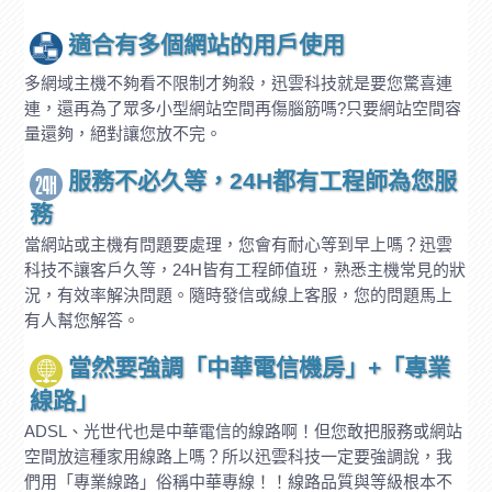
適合有多個網站的用戶使用
多網域主機不夠看不限制才夠殺，迅雲科技就是要您驚喜連
連，還再為了眾多小型網站空間再傷腦筋嗎?只要網站空間容
量還夠，絕對讓您放不完。
服務不必久等，24H都有工程師為您服
務
當網站或主機有問題要處理，您會有耐心等到早上嗎？迅雲
科技不讓客戶久等，24H皆有工程師值班，熟悉主機常見的狀
況，有效率解決問題。隨時發信或線上客服，您的問題馬上
有人幫您解答。
當然要強調「中華電信機房」+「專業
線路」
ADSL、光世代也是中華電信的線路啊！但您敢把服務或網站
空間放這種家用線路上嗎？所以迅雲科技一定要強調說，我
們用「專業線路」俗稱中華專線！！線路品質與等級根本不