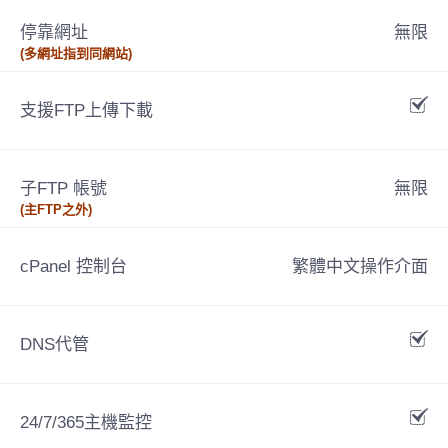
停靠網址
無限
(多網址指到同網站)
支援FTP上傳下載
子FTP 帳號
無限
(主FTP之外)
cPanel 控制台
繁體中文操作介面
DNS代管
24/7/365主機監控