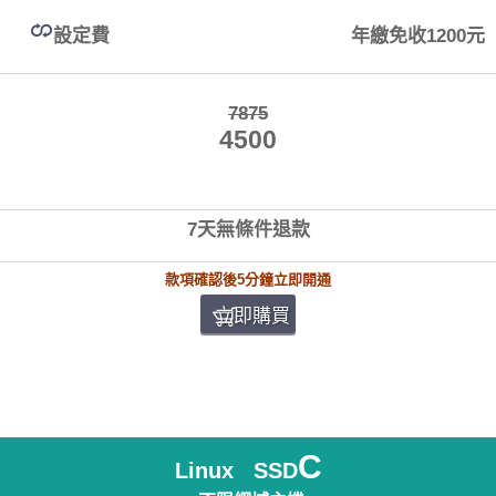
設定費
年繳免收1200元
7875
4500
7天無條件退款
款項確認後5分鐘立即開通
立即購買
C
Linux SSD