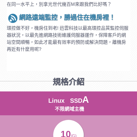
在同一水平上，別拿光世代幾百M來跟我們比好嗎？
網路遠端監控，勝過住在機房裡！
環控做不好，機房住到老! 迅雲科技以最高環控品質監控伺服
器狀況，以最先進網路技術維護伺服器運作，保障客戶的網
站空間順暢，如此才能最有效率的預防或解決問題，離機房
再近有什麼用呢?
規格介紹
A
Linux SSD
不限網域主機
10
(G)