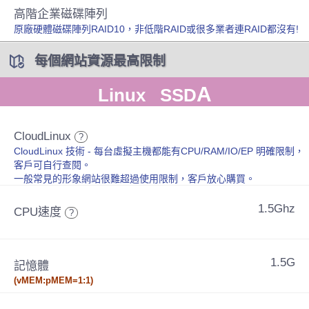
高階企業磁碟陣列
原廠硬體磁碟陣列RAID10，非低階RAID或很多業者連RAID都沒有!
每個網站資源最高限制
A
Linux SSD
CloudLinux
?
CloudLinux 技術 - 每台虛擬主機都能有CPU/RAM/IO/EP 明確限制，
客戶可自行查閱。
一般常見的形象網站很難超過使用限制，客戶放心購買。
1.5Ghz
CPU速度
?
1.5G
記憶體
(vMEM:pMEM=1:1)