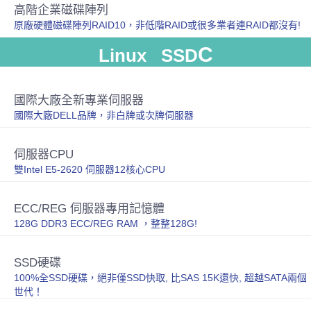
高階企業磁碟陣列
原廠硬體磁碟陣列RAID10，非低階RAID或很多業者連RAID都沒有!
C
Linux SSD
國際大廠全新專業伺服器
國際大廠DELL品牌，非白牌或次牌伺服器
伺服器CPU
雙Intel E5-2620 伺服器12核心CPU
ECC/REG 伺服器專用記憶體
128G DDR3 ECC/REG RAM ，整整128G!
SSD硬碟
100%全SSD硬碟，絕非僅SSD快取, 比SAS 15K還快, 超越SATA兩個
世代！