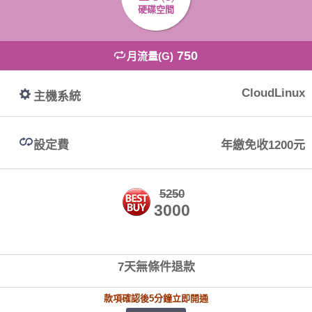
硬碟空間
750
月流量(G)
CloudLinux
主機系統
設定費
年繳免收1200元
5250
3000
7天無條件退款
款項確認後5分鐘立即開通