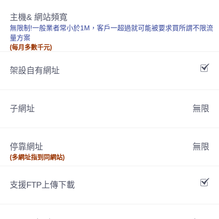
主機& 網站頻寬
無限制!一般業者常小於1M，客戶一超過就可能被要求買所謂不限流
量方案
(每月多數千元)
架設自有網址
子網址
無限
停靠網址
無限
(多網址指到同網站)
支援FTP上傳下載