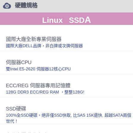
硬體規格
A
Linux SSD
國際大廠全新專業伺服器
國際大廠DELL品牌，非白牌或次牌伺服器
伺服器CPU
雙Intel E5-2620 伺服器12核心CPU
ECC/REG 伺服器專用記憶體
128G DDR3 ECC/REG RAM ，整整128G!
SSD硬碟
100%全SSD硬碟，絕非僅SSD快取, 比SAS 15K還快, 超越SATA兩個
世代！