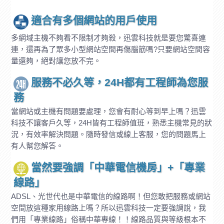
適合有多個網站的用戶使用
多網域主機不夠看不限制才夠殺，迅雲科技就是要您驚喜連
連，還再為了眾多小型網站空間再傷腦筋嗎?只要網站空間容
量還夠，絕對讓您放不完。
服務不必久等，24H都有工程師為您服
務
當網站或主機有問題要處理，您會有耐心等到早上嗎？迅雲
科技不讓客戶久等，24H皆有工程師值班，熟悉主機常見的狀
況，有效率解決問題。隨時發信或線上客服，您的問題馬上
有人幫您解答。
當然要強調「中華電信機房」+「專業
線路」
ADSL、光世代也是中華電信的線路啊！但您敢把服務或網站
空間放這種家用線路上嗎？所以迅雲科技一定要強調說，我
們用「專業線路」俗稱中華專線！！線路品質與等級根本不