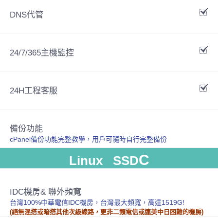
DNS代管
24/7/365主機監控
24H工程客服
備份功能
cPanel備份功能完整教學，用戶可隨時自行完整備份
C
Linux SSD
IDC機房& 聯外頻寬
台灣100%中華電信IDC機房，台灣最大頻寬，高達1519G!
(絕無混搭或暗搭其他次級線路，更非二類電信或連美中日困難的機房)