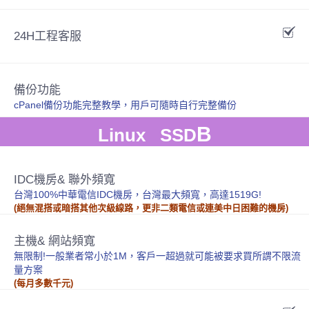
24H工程客服
備份功能
cPanel備份功能完整教學，用戶可隨時自行完整備份
B
Linux SSD
IDC機房& 聯外頻寬
台灣100%中華電信IDC機房，台灣最大頻寬，高達1519G!
(絕無混搭或暗搭其他次級線路，更非二類電信或連美中日困難的機房)
主機& 網站頻寬
無限制!一般業者常小於1M，客戶一超過就可能被要求買所謂不限流
量方案
(每月多數千元)