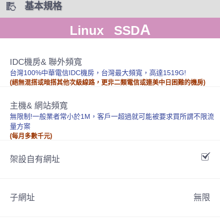
基本規格
A
Linux SSD
IDC機房& 聯外頻寬
台灣100%中華電信IDC機房，台灣最大頻寬，高達1519G!
(絕無混搭或暗搭其他次級線路，更非二類電信或連美中日困難的機房)
主機& 網站頻寬
無限制!一般業者常小於1M，客戶一超過就可能被要求買所謂不限流
量方案
(每月多數千元)
架設自有網址
子網址
無限