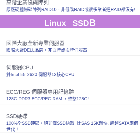
高階企業磁碟陣列
原廠硬體磁碟陣列RAID10，非低階RAID或很多業者連RAID都沒有!
B
Linux SSD
國際大廠全新專業伺服器
國際大廠DELL品牌，非白牌或次牌伺服器
伺服器CPU
雙Intel E5-2620 伺服器12核心CPU
ECC/REG 伺服器專用記憶體
128G DDR3 ECC/REG RAM ，整整128G!
SSD硬碟
100%全SSD硬碟，絕非僅SSD快取, 比SAS 15K還快, 超越SATA兩個
世代！