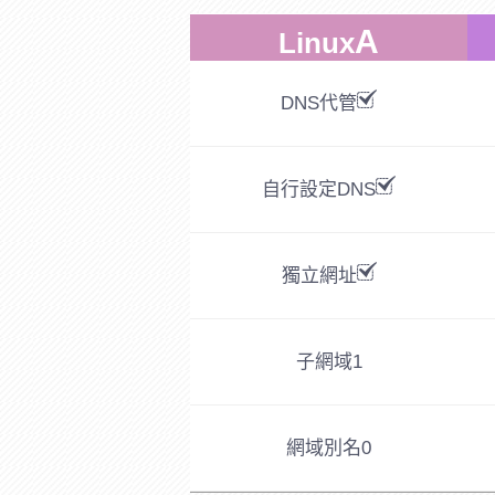
A
Linux
DNS代管
自行設定DNS
獨立網址
子網域
1
網域別名
0