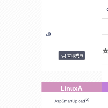
ASP.net 1.1 - 4.5
MSSQL資料庫
100MB:2000元/年
費用(年)1800
支
立即購買
A
Linux
AspSmartUpload