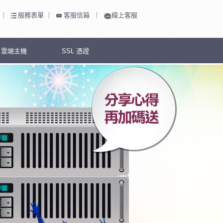
｜
服務表單
｜
客服信箱
｜
線上客服
S 雲端主機
SSL 憑證