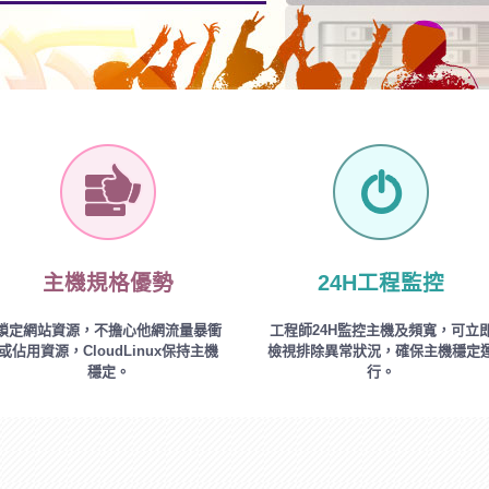
主機規格優勢
24H工程監控
鎖定網站資源，不擔心他網流量暴衝
工程師24H監控主機及頻寬，可立
或佔用資源，CloudLinux保持主機
檢視排除異常狀況，確保主機穩定
穩定。
行。