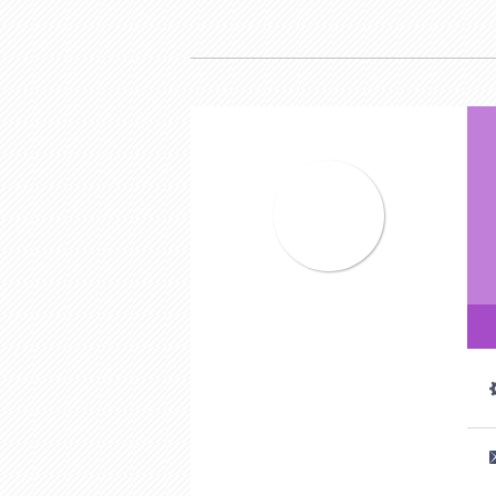
A
Windows
10
(G)
硬碟空間
月
流
量
200
(G)
免設定費
Email信箱不限
保證頻寬無限制
CPU5%
X