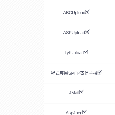
ABCUpload
ASPUpload
LyfUpload
程式專屬SMTP寄信主機
JMail
AspJpeg