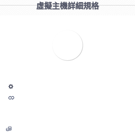
虛擬主機詳細規格
A
Windows
10
(G)
硬碟空間
200
月流量(G)
CPU5%
免設定費
X
Email信箱不限
保證頻寬無限制
ASP.net 1.1 - 4.5
100MB:2000元/年
MSSQL資料庫
費用(年)1800