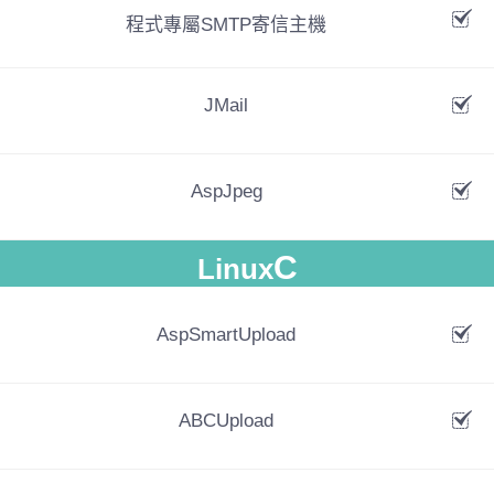
程式專屬SMTP寄信主機
JMail
AspJpeg
C
Linux
AspSmartUpload
ABCUpload