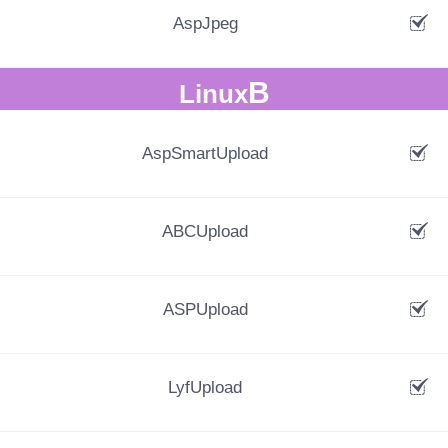
AspJpeg
B
Linux
AspSmartUpload
ABCUpload
ASPUpload
LyfUpload