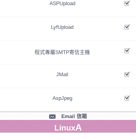
ASPUpload
LyfUpload
程式專屬SMTP寄信主機
JMail
AspJpeg
Email 信箱
A
Linux