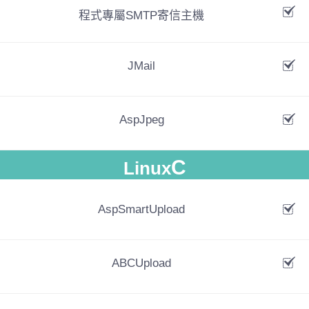
程式專屬SMTP寄信主機
JMail
AspJpeg
C
Linux
AspSmartUpload
ABCUpload