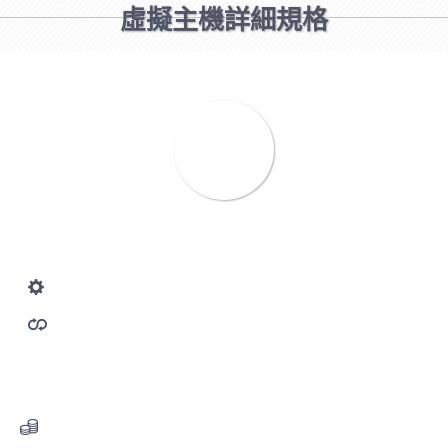
虛擬主機詳細規格
A
Windows
10
(G)
硬碟空間
200
月流量(G)
CPU5%
免設定費
X
Email信箱不限
保證頻寬無限制
ASP.net 1.1 - 4.5
100MB:2000元/年
MSSQL資料庫
費用(年)1800