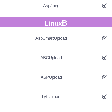
AspJpeg
B
Linux
AspSmartUpload
ABCUpload
ASPUpload
LyfUpload