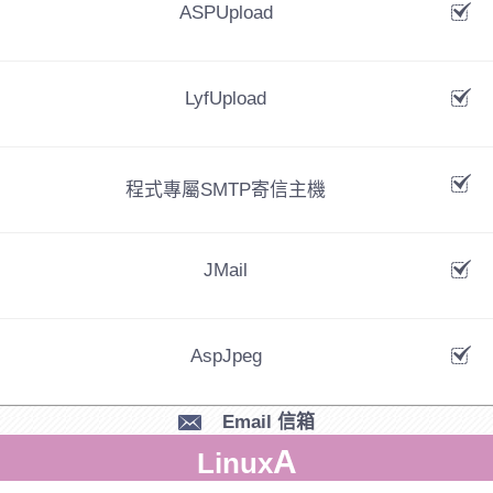
ASPUpload
LyfUpload
程式專屬SMTP寄信主機
JMail
AspJpeg
Email 信箱
A
Linux