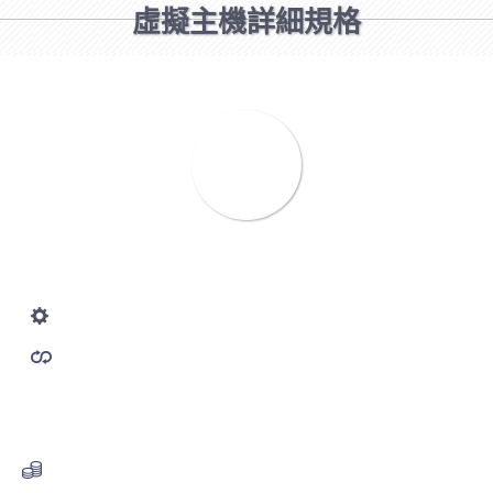
虛擬主機詳細規格
A
Windows
10
(G)
硬碟空間
200
月流量(G)
CPU5%
免設定費
X
Email信箱不限
保證頻寬無限制
ASP.net 1.1 - 4.5
100MB:2000元/年
MSSQL資料庫
費用(年)1800