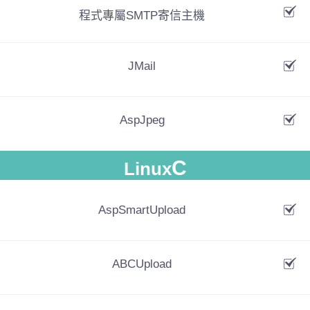
程式專屬SMTP寄信主機
JMail
AspJpeg
C
Linux
AspSmartUpload
ABCUpload