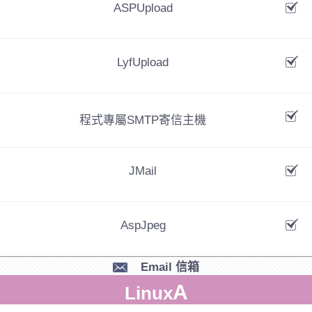
ASPUpload
LyfUpload
程式專屬SMTP寄信主機
JMail
AspJpeg
Email 信箱
A
Linux