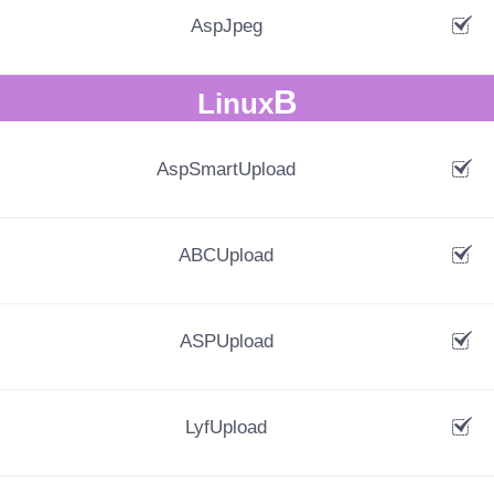
AspJpeg
B
Linux
AspSmartUpload
ABCUpload
ASPUpload
LyfUpload