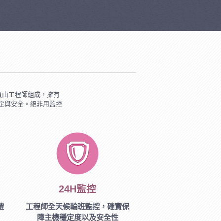
員由工程師組成，擁有
定與安全。絕非用監控
24H監控
確
工程師全天候輪班監控，確實保
障主機穩定度以及安全性