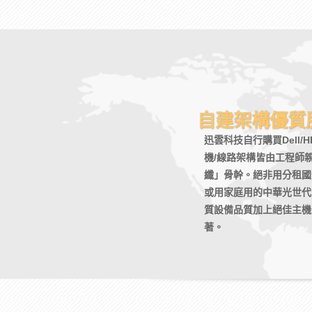
自建架構優質
迅雲科技自行購買Dell
機/線路架構皆由工程師
纖」骨幹。絕非用分租國
或用家庭用的中華光世代
質設備品質加上絕佳主機
著。