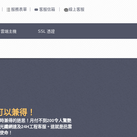
｜
服務表單
｜
客服信箱
｜
線上客服
S 雲端主機
SSL 憑證
可以兼得！
時兼得的迷思！月付不到200令人驚艷
光纖網速及24H工程客服。這就是迅雲
使命！