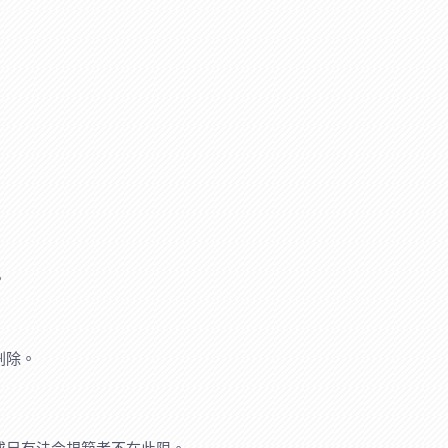
。
刪除。