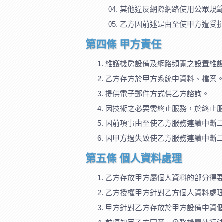
其他違反網際網路使用公眾規
乙方因前述是由至使甲方遭受
第四條 甲方責任
維護機房設備及網路頻寬之設置維
乙方存方於甲方系統中資料、檔案
提供電子郵件方式供乙方諮詢。
因技術之必要需終止服務，於終止
因前項事由至使乙方服務連續中斷
因甲方過失致使乙方服務連續中斷
第五條 個人資料處理
乙方存放甲方屬個人資料的部分得
乙方授權甲方針對乙方個人資料處
甲方針對乙方存放於甲方設備中資