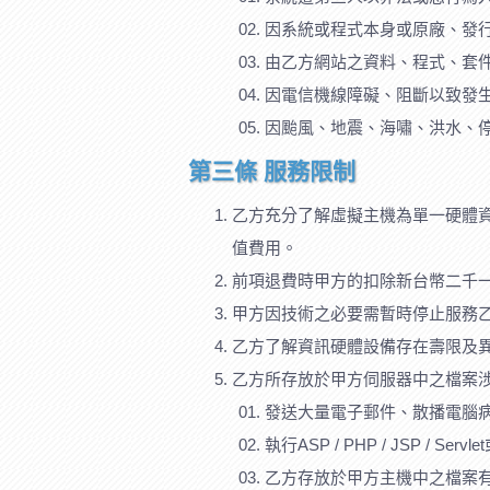
因系統或程式本身或原廠、發
由乙方網站之資料、程式、套
因電信機線障礙、阻斷以致發
因颱風、地震、海嘯、洪水、
第三條 服務限制
乙方充分了解虛擬主機為單一硬體
值費用。
前項退費時甲方的扣除新台幣二千
甲方因技術之必要需暫時停止服務
乙方了解資訊硬體設備存在壽限及
乙方所存放於甲方伺服器中之檔案
發送大量電子郵件、散播電腦
執行ASP / PHP / JSP /
乙方存放於甲方主機中之檔案