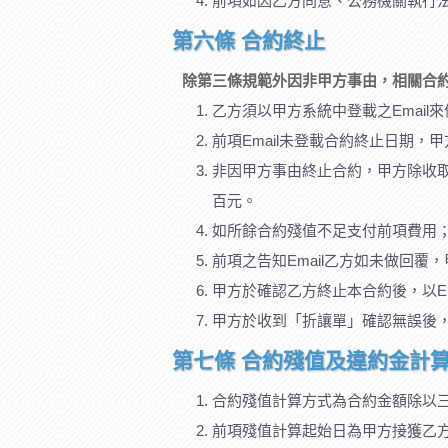
前項如因乙方同意、公務機關執行
第六條 合約終止
除第三條規範外因非甲方事由，相關合
乙方須以甲方系統中登載之Emai
前項Email未登載合約終止日期
非因甲方事由終止合約，甲方除收
百元。
如所餘合約殘值不足支付前項費用；
前項之告知Email乙方如未做回覆
甲方於確認乙方終止本合約後，以E
甲方於收到「折讓單」確認無誤後
第七條 合約殘值及違約金計
合約殘值計算方式為合約金額除以
前項殘值計算起始日為甲方接獲乙