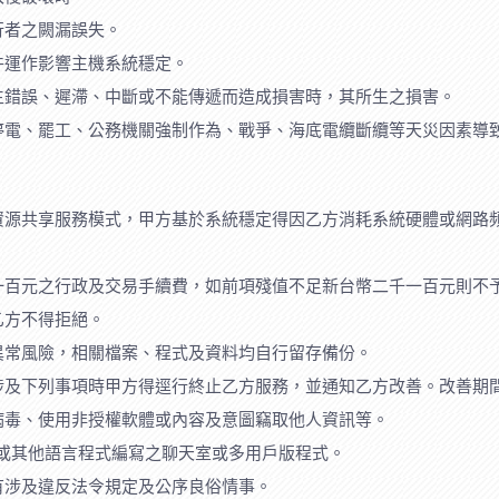
行者之闕漏誤失。
件運作影響主機系統穩定。
生錯誤、遲滯、中斷或不能傳遞而造成損害時，其所生之損害。
停電、罷工、公務機關強制作為、戰爭、海底電纜斷纜等天災因素導
資源共享服務模式，甲方基於系統穩定得因乙方消耗系統硬體或網路
一百元之行政及交易手續費，如前項殘值不足新台幣二千一百元則不
乙方不得拒絕。
異常風險，相關檔案、程式及資料均自行留存備份。
涉及下列事項時甲方得逕行終止乙方服務，並通知乙方改善。改善期
病毒、使用非授權軟體或內容及意圖竊取他人資訊等。
 Servlet或其他語言程式編寫之聊天室或多用戶版程式。
有涉及違反法令規定及公序良俗情事。