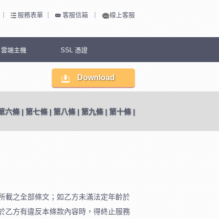
｜
服務表單
｜
客服信箱
｜
線上客服
S 雲端主機
SSL 憑證
Download
第六條
|
第七條
|
第八條
|
第九條
|
第十條
|
所載之全部條文；如乙方未滿法定年齡於
於乙方有違反本條款內容時，得終止服務