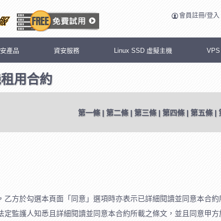
會員註冊/登入
安產品
資安服務
Linux SSD 虛擬主機
VP
機租用合約
第一條
|
第二條
|
第三條
|
第四條
|
第五條
|
，乙方於勾選本頁面「同意」選項時亦表示已詳細閱讀並同意本合約
法定監護人知悉且詳細閱讀並同意本合約所載之條文，並且同意甲方