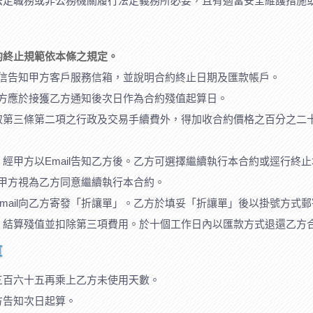
法定職務或非公務機關履行法定義務所必要，且有適當安全維護措施
約終止規範依本條之規定。
l來信告知甲方客戶服務信箱，並說明合約終止日期及匯款帳戶。
，甲方應於接獲乙方通知後次日作為合約殘值起算日。
取第三條第二項之行政及交易手續費外，得加收合約價格之百分之二
經甲方以Email告知乙方後。乙方可選擇繼續執行本合約或逕行終
，甲方視為乙方同意繼續執行本合約。
mail向乙方寄發「折讓單」。乙方於填妥「折讓單」後以掛號方式
，結算殘值並扣除第三項費用。於十個工作日內以匯款方式退還乙方
算
三百六十五再乘上乙方未使用天數。
方告知次日起算。