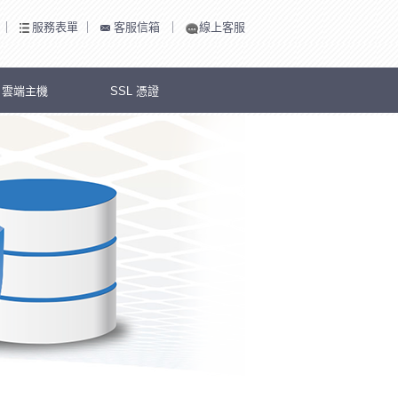
｜
服務表單
｜
客服信箱
｜
線上客服
S 雲端主機
SSL 憑證