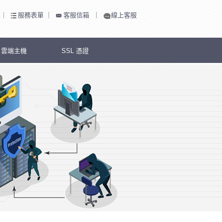
｜
服務表單
｜
客服信箱
｜
線上客服
S 雲端主機
SSL 憑證