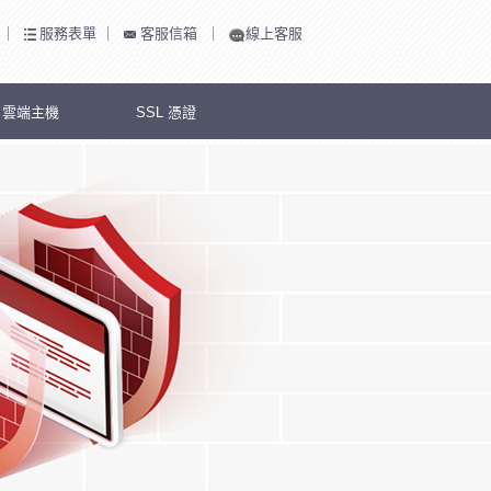
｜
服務表單
｜
客服信箱
｜
線上客服
S 雲端主機
SSL 憑證