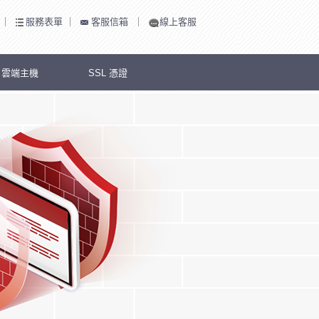
｜
服務表單
｜
客服信箱
｜
線上客服
S 雲端主機
SSL 憑證