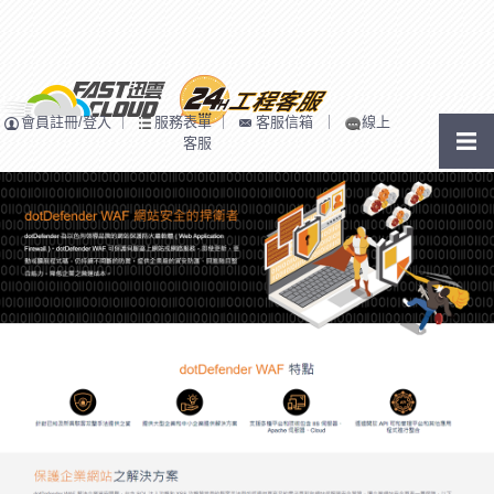
會員註冊/登入
｜
服務表單
｜
客服信箱
｜
線上
客服