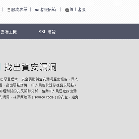
｜
服務表單
｜
客服信箱
｜
線上客服
S 雲端主機
SSL 憑證