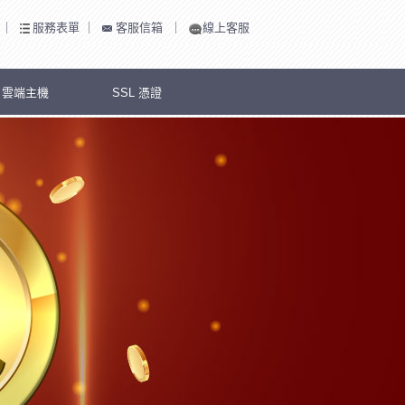
｜
服務表單
｜
客服信箱
｜
線上客服
S 雲端主機
SSL 憑證