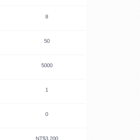
8
50
5000
1
0
NT$3,200