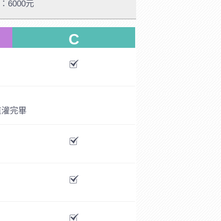
：6000元
C
重灌完畢