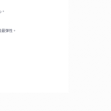
心。
益最彈性。